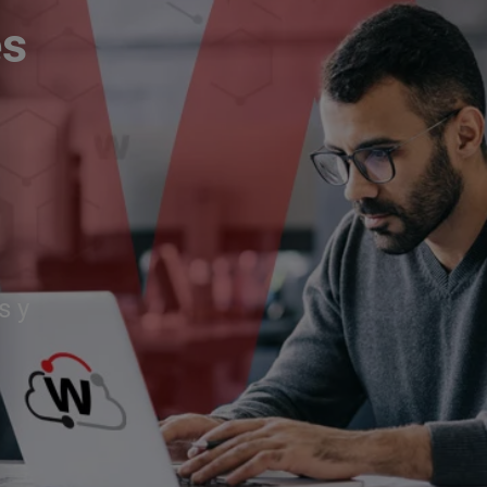
és
s y