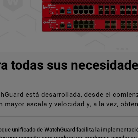
ra todas sus necesidade
Guard está desarrollada, desde el comienzo
 mayor escala y velocidad y, a la vez, obten
oque unificado de WatchGuard facilita la implementació
ios que necesita para modernizar, madurar y escalar su