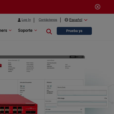
Log In
Contáctenos
Español
ners
Soporte
Close search
Prueba ya