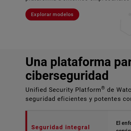
Explorar modelos
Explora CloudDR
Conozcan a Rai
Conozca WatchGuard EDR
Una plataforma pa
ciberseguridad
®
Unified Security Platform
de Watch
seguridad eficientes y potentes con
El enf
Seguridad integral
servic