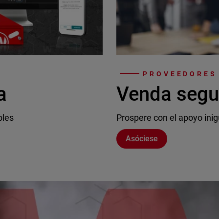
PROVEEDORES 
a
Venda segu
bles
Prospere con el apoyo inig
Asóciese