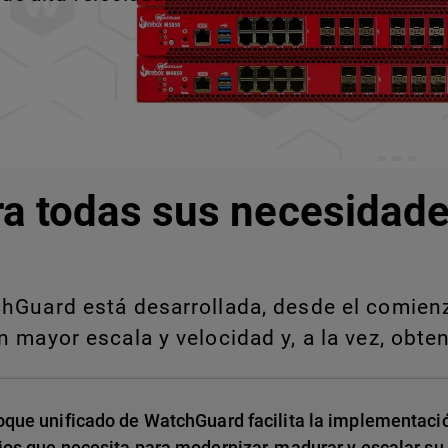
ra todas sus necesidade
Guard está desarrollada, desde el comienzo
 mayor escala y velocidad y, a la vez, obten
oque unificado de WatchGuard facilita la implementació
ios que necesita para modernizar, madurar y escalar su