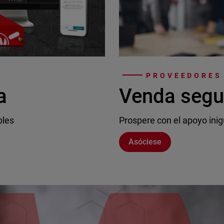
PROVEEDORES 
a
Venda segu
bles
Prospere con el apoyo inig
Asóciese