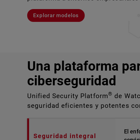
Explorar modelos
Explora CloudDR
Conozcan a Rai
Conozca WatchGuard EDR
Una plataforma pa
ciberseguridad
®
Unified Security Platform
de Watch
seguridad eficientes y potentes con
El enf
Seguridad integral
servic