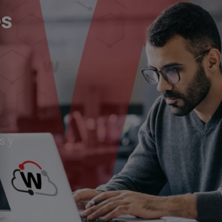
és
s y