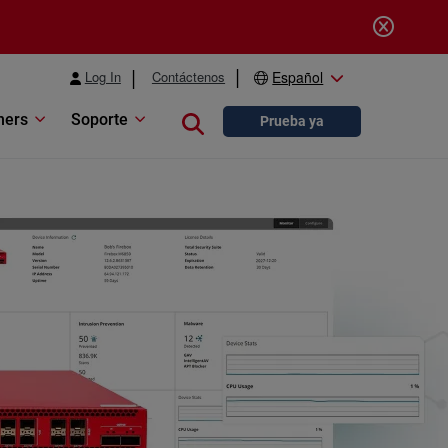
Log In
Contáctenos
Español
ners
Soporte
Close search
Prueba ya