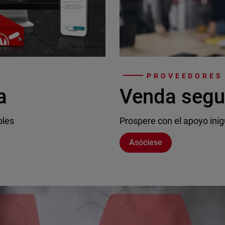
PROVEEDORES 
a
Venda segu
bles
Prospere con el apoyo inig
Asóciese