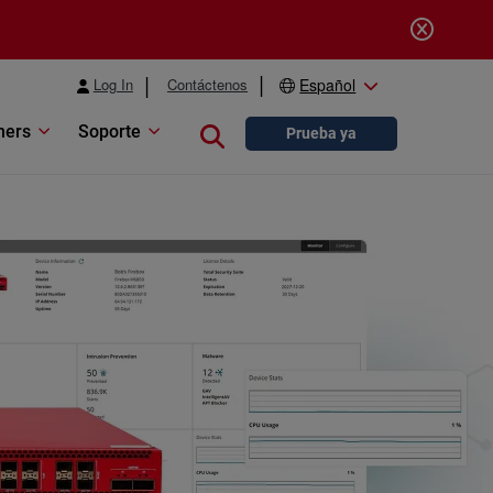
Log In
Contáctenos
Español
ners
Soporte
Close search
Prueba ya