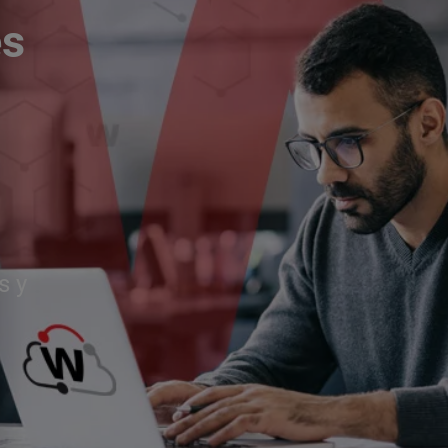
és
s y