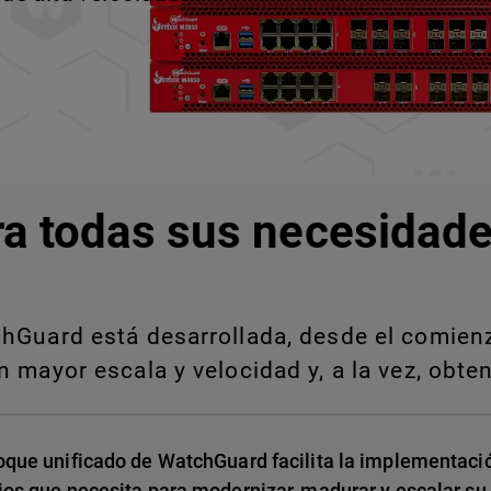
ra todas sus necesidade
Guard está desarrollada, desde el comienzo
 mayor escala y velocidad y, a la vez, obten
oque unificado de WatchGuard facilita la implementació
ios que necesita para modernizar, madurar y escalar su