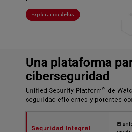
Explorar modelos
Explora CloudDR
Conozcan a Rai
Conozca WatchGuard EDR
Una plataforma pa
ciberseguridad
®
Unified Security Platform
de Watch
seguridad eficientes y potentes con
El enf
Seguridad integral
servic