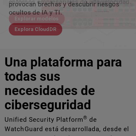
entornos empresariales de alta velocidad.
provocan brechas y descubrir riesgos
escalar sin perder ningún pas
crecimiento escalable.
ocultos de IA y TI.
Explorar modelos
Conozcan a Rai
Conozca WatchGuard EDR
Explora CloudDR
Una plataforma para
todas sus
necesidades de
ciberseguridad
®
Unified Security Platform
de
WatchGuard está desarrollada, desde el