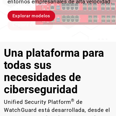
entornos empresariales de alta velocidad.
provocan brechas y descubrir riesgos
escalar sin perder ningún pas
crecimiento escalable.
ocultos de IA y TI.
Explorar modelos
Conozcan a Rai
Conozca WatchGuard EDR
Explora CloudDR
Una plataforma para
todas sus
necesidades de
ciberseguridad
®
Unified Security Platform
de
WatchGuard está desarrollada, desde el