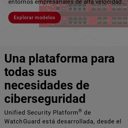
entornos empresariales de alta velocidad.
provocan brechas y descubrir riesgos
escalar sin perder ningún pas
crecimiento escalable.
ocultos de IA y TI.
Explorar modelos
Conozcan a Rai
Conozca WatchGuard EDR
Explora CloudDR
Una plataforma para
todas sus
necesidades de
ciberseguridad
®
Unified Security Platform
de
WatchGuard está desarrollada, desde el