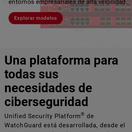
entornos empresariales de alta velocidad.
provocan brechas y descubrir riesgos
escalar sin perder ningún pas
crecimiento escalable.
ocultos de IA y TI.
Explorar modelos
Conozcan a Rai
Conozca WatchGuard EDR
Explora CloudDR
Una plataforma para
todas sus
necesidades de
ciberseguridad
®
Unified Security Platform
de
WatchGuard está desarrollada, desde el