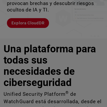
entornos empresariales de alta velocidad.
provocan brechas y descubrir riesgos
escalar sin perder ningún pas
crecimiento escalable.
ocultos de IA y TI.
Explorar modelos
Conozcan a Rai
Conozca WatchGuard EDR
Explora CloudDR
Una plataforma para
todas sus
necesidades de
ciberseguridad
®
Unified Security Platform
de
WatchGuard está desarrollada, desde el