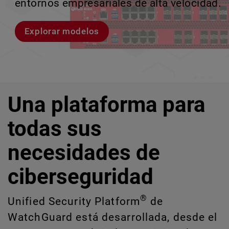
entornos empresariales de alta velocidad.
provocan brechas y descubrir riesgos
escalar sin perder ningún pas
crecimiento escalable.
ocultos de IA y TI.
Explorar modelos
Conozcan a Rai
Conozca WatchGuard EDR
Explora CloudDR
Una plataforma para
todas sus
necesidades de
ciberseguridad
®
Unified Security Platform
de
WatchGuard está desarrollada, desde el