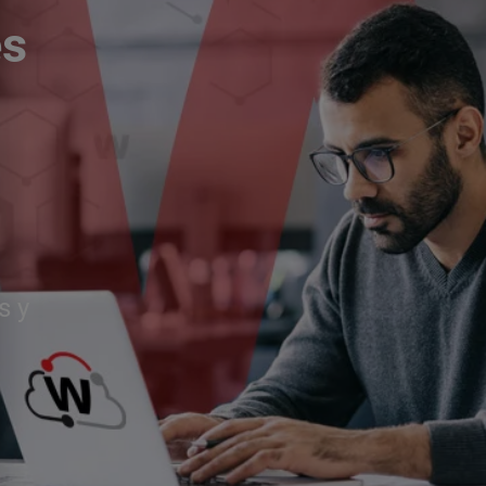
és
s y