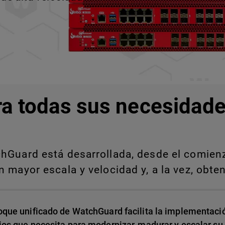
ra todas sus necesidade
Guard está desarrollada, desde el comienzo
 mayor escala y velocidad y, a la vez, obten
oque unificado de WatchGuard facilita la implementació
ios que necesita para modernizar, madurar y escalar su