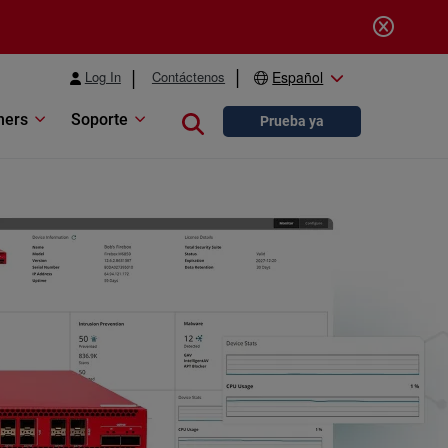
Log In
Contáctenos
Español
ners
Soporte
Close search
Prueba ya