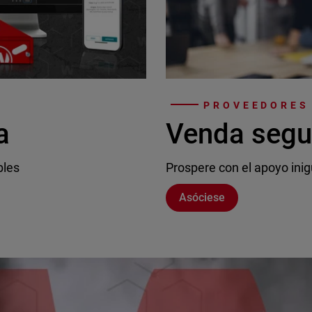
PROVEEDORES 
a
Venda segu
bles
Prospere con el apoyo inig
Asóciese