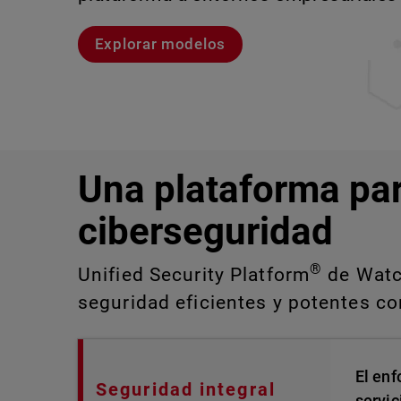
Explorar modelos
Explora CloudDR
Conozcan a Rai
Conozca WatchGuard EDR
Una plataforma pa
ciberseguridad
®
Unified Security Platform
de Watch
seguridad eficientes y potentes con
El enf
Seguridad integral
servic