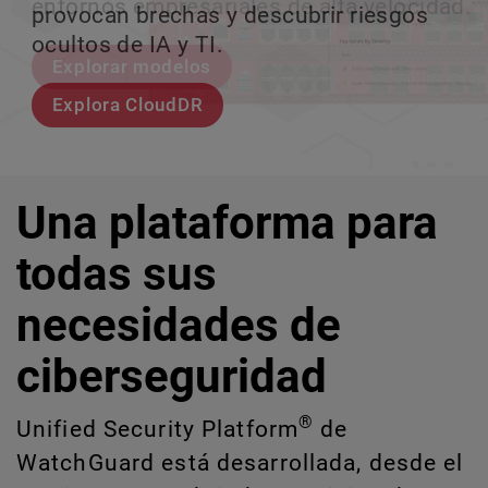
entornos empresariales de alta velocidad.
provocan brechas y descubrir riesgos
escalar sin perder ningún pas
crecimiento escalable.
ocultos de IA y TI.
Explorar modelos
Conozcan a Rai
Conozca WatchGuard EDR
Explora CloudDR
Una plataforma para
todas sus
necesidades de
ciberseguridad
®
Unified Security Platform
de
WatchGuard está desarrollada, desde el