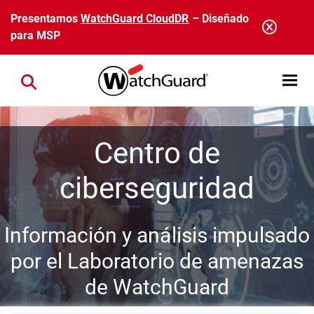
Pasar al contenido principal
Presentamos
WatchGuard CloudDR
– Diseñado
para MSP
Open mobi
Close search
Centro de
ciberseguridad
Información y análisis impulsado
por el Laboratorio de amenazas
de WatchGuard