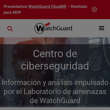
Pasar al contenido principal
Presentamos
WatchGuard CloudDR
– Diseñado
para MSP
Open mobi
Close search
Centro de
ciberseguridad
Información y análisis impulsado
por el Laboratorio de amenazas
de WatchGuard