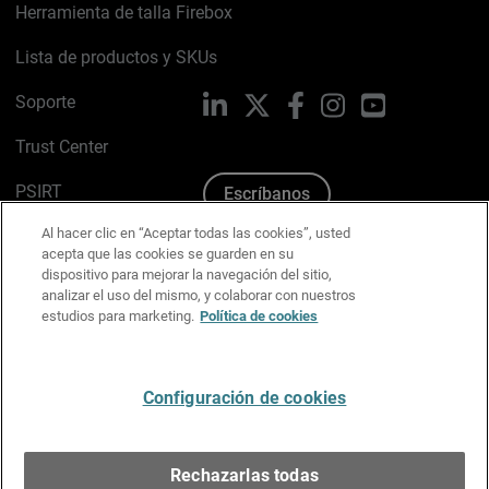
Herramienta de talla Firebox
Lista de productos y SKUs
Soporte
LinkedIn
X
Facebook
Instagram
YouTube
Trust Center
PSIRT
Escríbanos
Al hacer clic en “Aceptar todas las cookies”, usted
Política de cookies
acepta que las cookies se guarden en su
dispositivo para mejorar la navegación del sitio,
Política de privacidad
analizar el uso del mismo, y colaborar con nuestros
estudios para marketing.
Política de cookies
Kit de medios y marca
Preferencias de correo
Configuración de cookies
Español
Rechazarlas todas