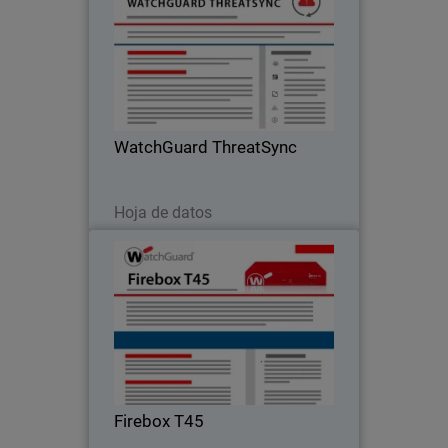
Potencie su equipo de seguridad con
funcionalidades XDR para centralizar
las detecciones y preparar la respuesta
a las amenazas con WatchGuard
ThreatSync
WatchGuard ThreatSync
Descargar ahora
Hoja de datos
Firebox T45
Seguridad de nivel empresarial para
oficinas sucursales
Firebox T45