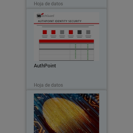
Hoja de datos
AuthPoint
Mantenga a los delincuentes fuera de
su red con AuthPoint
AuthPoint
Descargar ahora
Hoja de datos
AuthPoint Identity Security
Simpleza sin igual. Poderosamente
seguro.