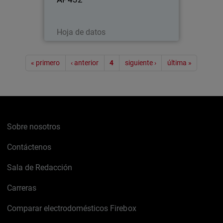
Descargar ahora
Hoja de datos
Paginación
« primero
‹ anterior
4
siguiente ›
última »
Sobre nosotros
Contáctenos
Sala de Redacción
Carreras
Comparar electrodomésticos Firebox