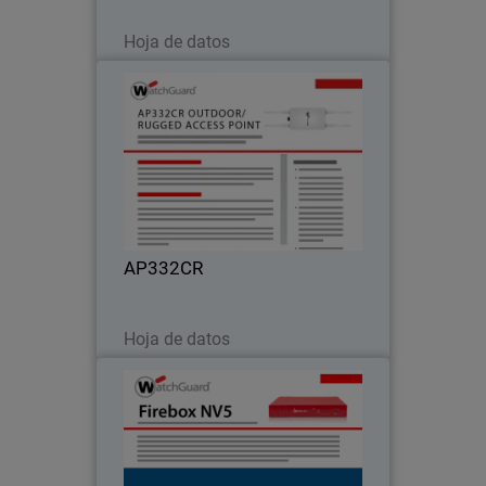
Descargar ahora
Hoja de datos
AP332CR
Desempeño de Wi-Fi para entornos
difíciles y en exteriores
AP332CR
Descargar ahora
Hoja de datos
Firebox NV5
Conectividad de punta para
aplicaciones remotas