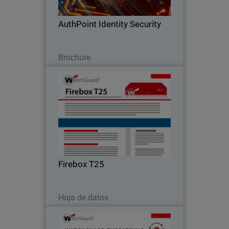
AuthPoint Identity Security
Descargar ahora
Brochure
Firebox T25
Alta seguridad en un dispositivo
pequeño
Firebox T25
Descargar ahora
Hoja de datos
WatchGuard ThreatSync