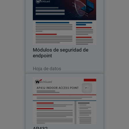
Módulos de seguridad de
endpoint
Aplique parches a sus sistemas, cifre
sus dispositivos, supervise los insights
de seguridad y controle sus datos
personales y confidenciales con
nuestros módulos de seguridad.
Módulos de seguridad de
endpoint
Descargar ahora
Hoja de datos
AP432
Robusta instalación inalámbrica para
implementaciones en espacios
interiores de alta densidad
AP432