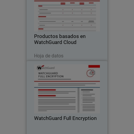
Funcionalidades basadas en
plataformas
Productos basados en
WatchGuard Cloud
Descargar ahora
Hoja de datos
WatchGuard Full Encryption
Aproveche BitLocker de Microsoft al
centralizar las claves de recuperación y
cifrado de todos sus dispositivos desde
nuestra consola única basada en la
nube
WatchGuard Full Encryption
Descargar ahora