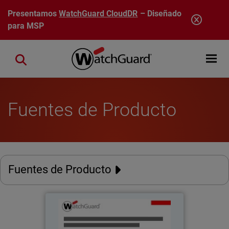
Pasar al contenido principal
Presentamos
WatchGuard CloudDR
– Diseñado
para MSP
Open mobi
Close search
Fuentes de Producto
Fuentes de Producto
Productos basados en
WatchGuard Cloud