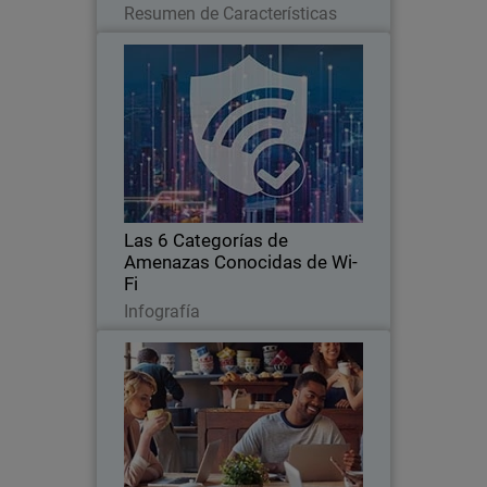
Resumen de Características
Las 6 Categorías de Amenazas
Conocidas de Wi-Fi
Los ciberdelincuentes apuntan al
eslabón más débil de la cadena de
seguridad
Las 6 Categorías de
Amenazas Conocidas de Wi-
Fi
Descargar ahora
Infografía
Entorno inalámbrico confiable
Thumbnail
(TWE)
Body
Conozca sobre la prestación de
seguridad de red Wi-Fi simple en el
framework del entorno inalámbrico