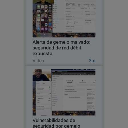
Vea cómo nuestros expertos evalúan la
seguridad del Wi-Fi de un aeropuerto en
el Reino Unido para determinar si la red
presenta algún riesgo.
Alerta de gemelo malvado:
seguridad de red débil
expuesta
Ver ahora
Vídeo
2m
Vulnerabilidades de seguridad
por gemelo malvado
Vea cómo nuestros expertos evalúan la
seguridad del Wi-Fi de este hotel en
Irlanda para establecer si su red es
segura.
Vulnerabilidades de
seguridad por gemelo