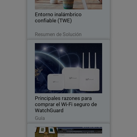
confiable de WatchGuard.
Entorno inalámbrico
confiable (TWE)
Leer ahora
Resumen de Solución
Principales razones para
Thumbnail
comprar el Wi-Fi seguro de
WatchGuard
Body
Descubra los beneficios de los puntos
de acceso WatchGuard Wi-Fi 6 y cómo
pueden mejorar la seguridad y el
desempeño de su red inalámbrica.
Principales razones para
comprar el Wi-Fi seguro de
WatchGuard
Leer ahora
Guía
Alerta de gemelo malvado:
seguridad de red débil expuesta