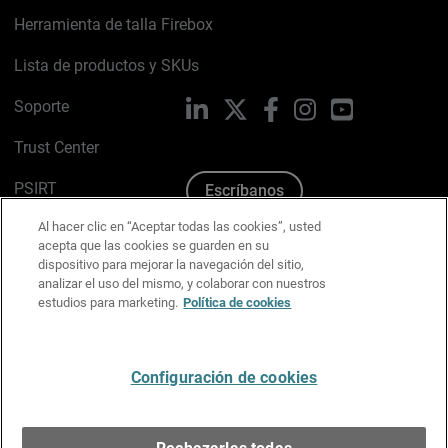
Herramienta de talla Firebox
Lista de productos y SKUs
Soporte
LinkedIn
X
Facebook
Instagram
YouTube
Trust Center
PSIRT
Escríbanos
Al hacer clic en “Aceptar todas las cookies”, usted
Política de cookies
acepta que las cookies se guarden en su
dispositivo para mejorar la navegación del sitio,
Política de privacidad
analizar el uso del mismo, y colaborar con nuestros
estudios para marketing.
Política de cookies
Kit de medios y marca
Preferencias de correo
Configuración de cookies
Español