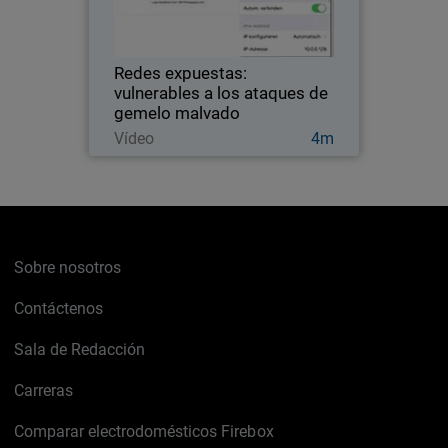
de este hotel en Polonia para evaluar si
la red está protegida contra potenciales
amenazas.
Redes expuestas:
vulnerables a los ataques de
gemelo malvado
Ver ahora
Vídeo
4m
Sobre nosotros
Contáctenos
Sala de Redacción
Carreras
Comparar electrodomésticos Firebox