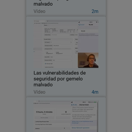
malvado
Ver ahora
Vídeo
2m
Las vulnerabilidades de
seguridad por gemelo malvado
Sea testigo de cómo nuestros expertos
evalúan la seguridad del Wi-Fi de este
hotel en Alemania para verificar que la
red sea segura.
Las vulnerabilidades de
seguridad por gemelo
malvado
Ver ahora
Vídeo
4m
Redes expuestas: vulnerables a
los ataques de gemelo malvado
Vea cómo nuestros expertos llevan a
cabo una prueba de seguridad del Wi-Fi