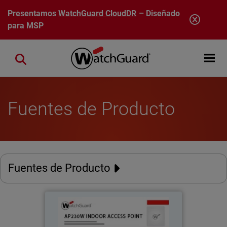
Pasar al contenido principal
Presentamos
WatchGuard CloudDR
– Diseñado
para MSP
Open mobi
Close search
Fuentes de Producto
Fuentes de Producto
AP230W