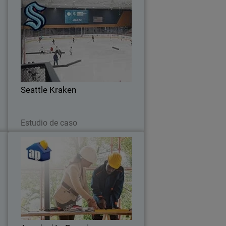
s
Seattle Kraken
P
Seattle Kraken Adopta una
r
Ciberdefensa Más Sólida con Unified
y
Security Platform® de WatchGuard
s
Seattle Kraken
Leer ahora
Estudio de caso
t
Asociación Peravia
o
Asociación Peravia logra ahorros
s
sustanciales en costos, mejora la
t
eficiencia operativa y establece una
postura de seguridad fortalecida con
WatchGuard.