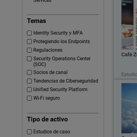
Services
Temas
La cre
garantiz
Identity Security y MFA
PCI DS
reportes 
Protegiendo los Endpoints
Regulaciones
Café 
Security Operations Center
(SOC)
Socios de canal
Estudi
Tendencias de Ciberseguridad
Costa 
Unified Security Platform
Wi-Fi seguro
Recientes
Costa Ri
Tipo de activo
de av
segu
Estudios de caso