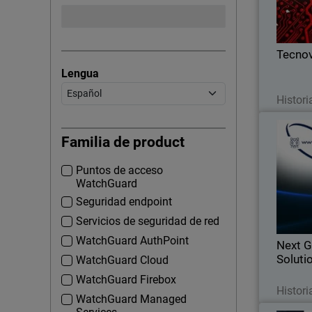
ri
Tecnov
Lengua
Histori
Familia de product
Puntos de acceso
Next Ge
WatchGuard
asoció
seg
Seguridad endpoint
Servicios de seguridad de red
WatchGuard AuthPoint
Next G
Soluti
WatchGuard Cloud
WatchGuard Firebox
Histori
WatchGuard Managed