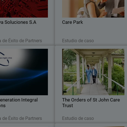
esgos y escalando su negocio.
amplió la cobertura en la red, lo
dispositivos finales y los servidores
a Soluciones S.A
Care Park
Leer ahora
Leer ahora
a de Éxito de Partners
Estudio de caso
Next Generation Integral
The Orders of St John Care Trus
Solutions
neration Integral Solutions se
La Trust buscó una solución d
 con WatchGuard para brindar
seguridad basada en la nube qu
uridad escalable y eficiente, y
pudiera integrarse con s
destacarse como expertos en
infraestructura en la nube y un
ciberseguridad.
detección de amenazas confiable
eneration Integral
The Orders of St John Care
ons
Trust
Leer ahora
Leer ahora
a de Éxito de Partners
Estudio de caso