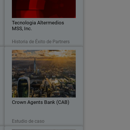
s
gracias a la Plataforma de Seguridad
.
Unificada de WatchGuard
Tecnologia Altermedios
MSS, Inc.
Leer ahora
Historia de Éxito de Partners
t
Crown Agents Bank (CAB)
e
WatchGuard NDR proporciona análisis
e
basados en IA para detectar amenazas
u
a fin de aprender del entorno mientras
a
se integra con las herramientas de
.
actuales
Crown Agents Bank (CAB)
Leer ahora
Estudio de caso