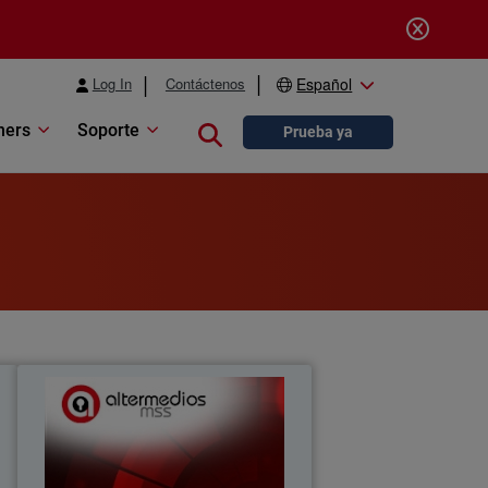
Log In
Contáctenos
Español
ners
Soporte
Close search
Prueba ya
k
Tecnologia Altermedios MSS,
Inc.
,
Confianza y tecnología: 20 años
y
fortaleciendo relaciones con los clientes