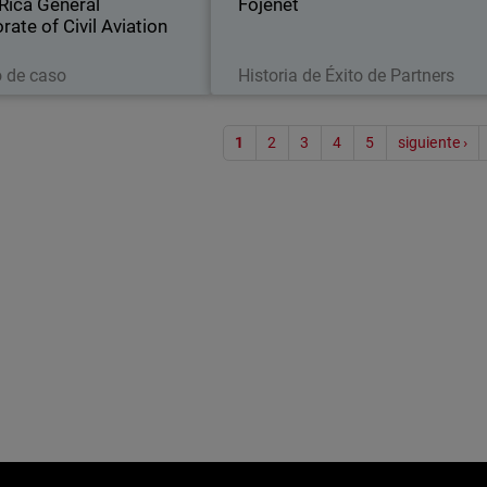
Rica General
Fojenet
rate of Civil Aviation
Leer ahora
Leer ahora
o de caso
Historia de Éxito de Partners
Paginac
1
2
3
4
5
siguiente ›