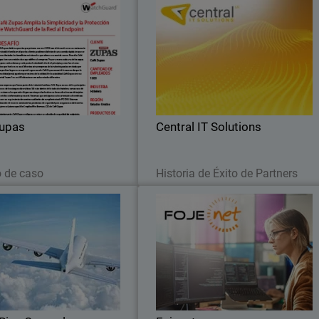
Café Zupas
Central IT Solution
ciente cadena de restaurantes
Cómo Hacer Crecer a los Partners MS
a la generación de reportes de
con WatchGuard para Ofrece
S y optimiza la generación de
Soluciones de Seguridad Integrales 
desde la red hasta el endpoint
Unificada
con WatchGuard.
Zupas
Central IT Solutions
Leer ahora
Leer ahora
o de caso
Historia de Éxito de Partners
Rica General Directorate
Fojene
of Civil Aviation
 ataques de ciberseguridad en
WatchGuard, fabricante estratégic
ca han motivado a la industria
para el negocio de servicio gestionado
iación a fortalecer medidas de
de Fojene
ridad centradas en el usuario.