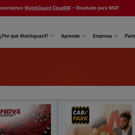
esentamos
WatchGuard CloudDR
– Diseñado para MSP
¿Por qué Watchguard?
Aprende
Empresa
Part
Tecnova Soluciones S.A
Care Par
adoptó un enfoque MDR-first,
Care Park redujo los costos en un 35%
ando la respuesta, reduciendo
mejoró la integración de la seguridad 