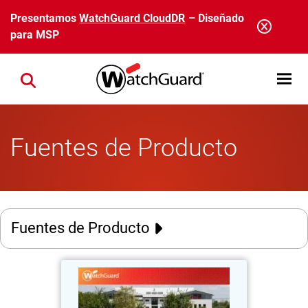
Pasar al contenido principal
Presentamos
WatchGuard CloudDR
– Diseñado
para MSP
Open mobi
Close search
Fuentes de Producto
Fuentes de Producto
IT-Haus