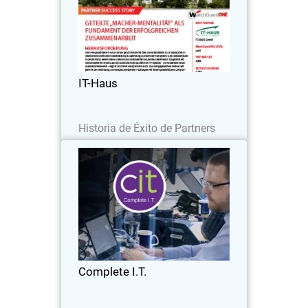
Die 1998 gegründete IT-HAUS GmbH
gehört heute mit über 300 Mitarbeitern
an 25 Standorten in Deutschland sowie
einer Niederlassung in Luxemburg zu
einem der Top System- und
IT-Haus
Handelshäuser in Deutschland…
Leer ahora
Historia de Éxito de Partners
Complete I.T.
Complete I.T. mit Sitz in Großbritannien
bietet seit über 25 Jahren IT-Support
und Sicherheitsdienstleistungen als
Managed Service Provider (MSP) in
Großbritannien an.
Complete I.T.
Leer ahora