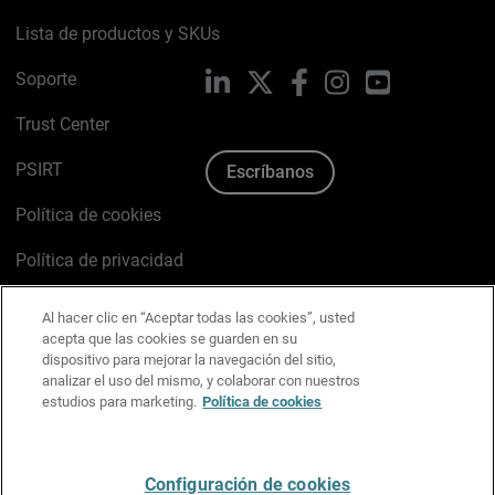
Lista de productos y SKUs
Soporte
LinkedIn
X
Facebook
Instagram
YouTube
Trust Center
PSIRT
Escríbanos
Política de cookies
Política de privacidad
Kit de medios y marca
Al hacer clic en “Aceptar todas las cookies”, usted
acepta que las cookies se guarden en su
Preferencias de correo
dispositivo para mejorar la navegación del sitio,
analizar el uso del mismo, y colaborar con nuestros
estudios para marketing.
Política de cookies
Español
Configuración de cookies
Copyright © 1996-2026 WatchGuard Technologies, Inc.