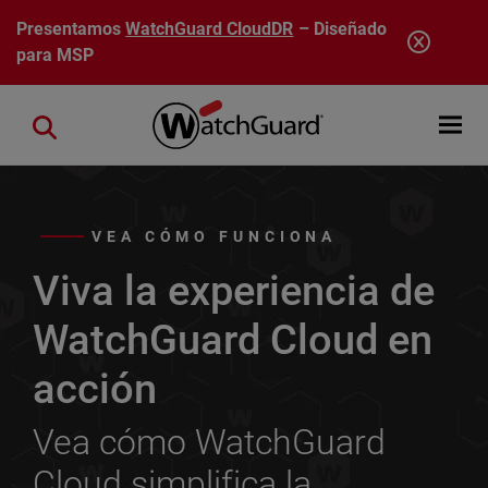
Pasar al contenido principal
Presentamos
WatchGuard CloudDR
– Diseñado
para MSP
Open mobi
Close search
VEA CÓMO FUNCIONA
Viva la experiencia de
WatchGuard Cloud en
acción
Vea cómo WatchGuard
Cloud simplifica la