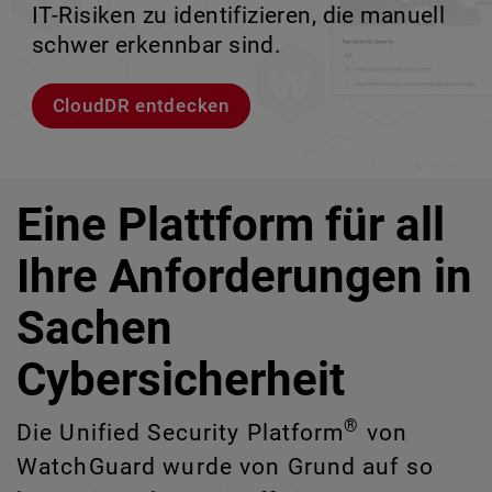
IT-Risiken zu identifizieren, die manuell
Unternehmensumgebungen.
zu verlieren.
ermöglicht.
schwer erkennbar sind.
Modelle entdecken
Lernen Sie Rai kennen
Lernen Sie WatchGuard EDR kennen
CloudDR entdecken
Eine Plattform für all
Ihre Anforderungen in
Sachen
Cybersicherheit
®
Die Unified Security Platform
von
WatchGuard wurde von Grund auf so