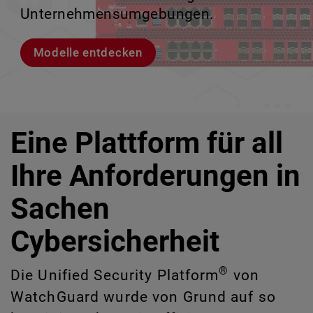
IT-Risiken zu identifizieren, die manuell
Unternehmensumgebungen.
zu verlieren.
ermöglicht.
schwer erkennbar sind.
Modelle entdecken
Lernen Sie Rai kennen
Lernen Sie WatchGuard EDR kennen
CloudDR entdecken
Eine Plattform für all
Ihre Anforderungen in
Sachen
Cybersicherheit
®
Die Unified Security Platform
von
WatchGuard wurde von Grund auf so