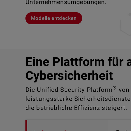
Unternehmensumgebungen.
sind.
Lernen Sie Rai kennen
Lernen Sie WatchGuard EDR kennen
Modelle entdecken
CloudDR entdecken
Eine Plattform für 
Cybersicherheit
®
Die Unified Security Platform
von 
leistungsstarke Sicherheitsdienste
die betriebliche Effizienz steigert.