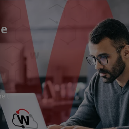
le
eit