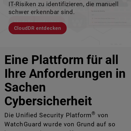
IT-Risiken zu identifizieren, die manuell
Unternehmensumgebungen.
zu verlieren.
ermöglicht.
schwer erkennbar sind.
Modelle entdecken
Lernen Sie Rai kennen
Lernen Sie WatchGuard EDR kennen
CloudDR entdecken
Eine Plattform für all
Ihre Anforderungen in
Sachen
Cybersicherheit
®
Die Unified Security Platform
von
WatchGuard wurde von Grund auf so