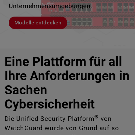
IT-Risiken zu identifizieren, die manuell
Unternehmensumgebungen.
zu verlieren.
ermöglicht.
schwer erkennbar sind.
Modelle entdecken
Lernen Sie Rai kennen
Lernen Sie WatchGuard EDR kennen
CloudDR entdecken
Eine Plattform für all
Ihre Anforderungen in
Sachen
Cybersicherheit
®
Die Unified Security Platform
von
WatchGuard wurde von Grund auf so