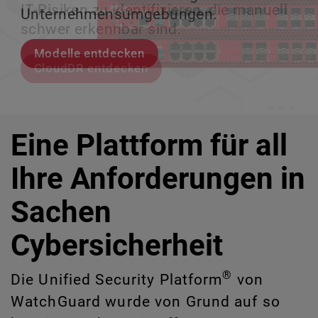
IT-Risiken zu identifizieren, die manuell
Unternehmensumgebungen.
zu verlieren.
ermöglicht.
schwer erkennbar sind.
Modelle entdecken
Lernen Sie Rai kennen
Lernen Sie WatchGuard EDR kennen
CloudDR entdecken
Eine Plattform für all
Ihre Anforderungen in
Sachen
Cybersicherheit
®
Die Unified Security Platform
von
WatchGuard wurde von Grund auf so