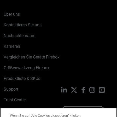
Über uns
Kontaktieren Sie uns
Nachrichtenraum
Karrieren
Vergleichen Sie Geräte Firebox
Größenwerkzeug Firebox
Produktliste & SKUs
Support
LinkedIn
X
Facebook
Instagram
YouTu
Trust Center
PSIRT
Schreiben Sie uns
Wenn Sie auf „Alle Cookies akzeptieren“ klicken,