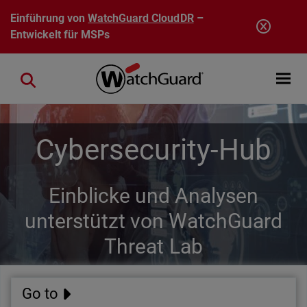
Direkt zum Inhalt
Einführung von
WatchGuard CloudDR
–
Entwickelt für MSPs
Open mobi
Close search
Cybersecurity-Hub
Einblicke und Analysen
unterstützt von WatchGuard
Threat Lab
Go to