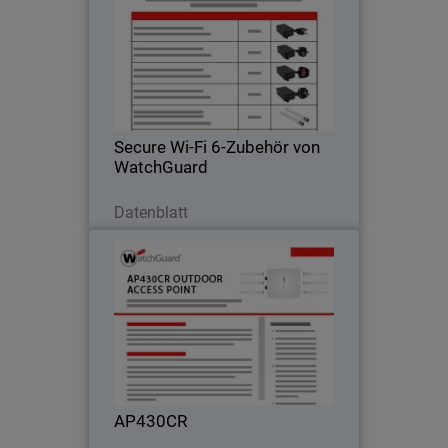
Ein WiFi 6-Netzwerk mit Wi-Fi 6-Access
Points und -Zubehör von WatchGuard
sicher entwerfen oder aufrüsten
Secure Wi-Fi 6-Zubehör von
WatchGuard
Jetzt herunterladen
Datenblatt
AP430CR
Robustes WLAN für den Außeneinsatz
AP430CR