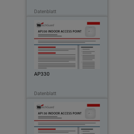
Jetzt herunterladen
Datenblatt
AP330
Leistungsstark und schnell für Ihre
anspruchsvollsten Anwender
AP330
Jetzt herunterladen
Datenblatt
AP130
Klein, aber oho: WLAN für Arbeit oder
Zuhause