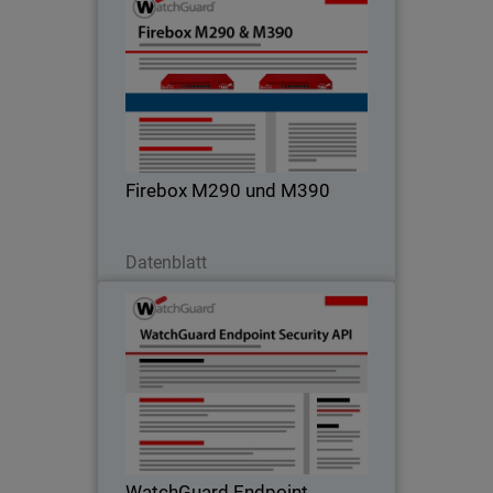
Firebox M290 und M390
Sicherheit auf Enterprise-Niveau für
kleine und mittelgroße Unternehmen
Firebox M290 und M390
Jetzt herunterladen
Datenblatt
WatchGuard Endpoint Security-
API
Fügt intelligente Automatisierung hinzu,
um Geschäftsabläufe zu
transformieren - mit der Endpoint
Security-API von WatchGuard
WatchGuard Endpoint