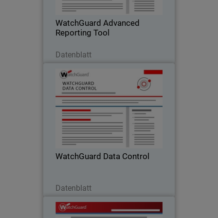
mit denen sich automatisch
ungewöhnliche Verhaltensmuster
WatchGuard Advanced
auffinden und interner Missbrauch
Reporting Tool
des…
Jetzt herunterladen
Datenblatt
WatchGuard Data Control
Erfahren Sie, wie WatchGuard Data
Control unstrukturierte
personenbezogene Daten, die auf Ihren
Endpoints gespeichert sind, erkennt,
klassifiziert, prüft und überwacht
WatchGuard Data Control
Jetzt herunterladen
Datenblatt
Secure Wi-Fi 6-Zubehör von
WatchGuard