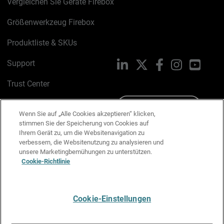
Vergleichen Sie Geräte Firebox
Größenwerkzeug Firebox
Produktliste & SKUs
Support
LinkedIn
X
Facebook
Instagram
YouTu
Trust Center
PSIRT
Schreiben Sie uns
Wenn Sie auf „Alle Cookies akzeptieren“ klicken,
stimmen Sie der Speicherung von Cookies auf
Cookie-Richtlinie
Ihrem Gerät zu, um die Websitenavigation zu
verbessern, die Websitenutzung zu analysieren und
Datenschutzrichtlinie
unsere Marketingbemühungen zu unterstützen.
Cookie-Richtlinie
Media & Brand Kit
E-Mail-Präferenzen verwalten
Cookie-Einstellungen