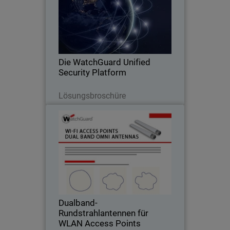
Optimierung Ihrer MSP-
Sicherheitspraxis mit der WatchGuard
Unified Security Platform
Die WatchGuard Unified
Security Platform
Jetzt herunterladen
Lösungsbroschüre
Dualband-Rundstrahlantennen
für WLAN Access Points
Rundstrahlantennen (360 Grad) sind u.
a. für folgende Installationen bestens
geeignet: Schulgelände, Lagerhallen,
Fabrikgelände, Einkaufszentren,
öffentliche Hotspots und andere
Dualband-
öffentliche Bereiche…
Rundstrahlantennen für
WLAN Access Points
Jetzt herunterladen