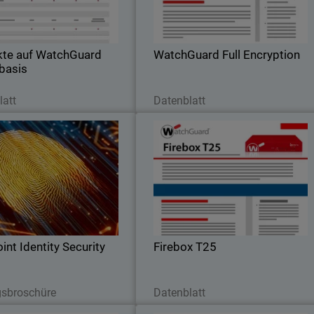
der Ver- und Entschlüsselungsschlüsse
aller Ihrer Geräte über eine einzig
cloudbasierte Konsol
kte auf WatchGuard
WatchGuard Full Encryption
basis
etzt herunterladen
Jetzt herunterladen
latt
Datenblatt
thPoint Identity Security
Firebox T2
xtrem einfach. Absolut sicher.
Viel Sicherheit – kleine Applianc
int Identity Security
Firebox T25
etzt herunterladen
Jetzt herunterladen
sbroschüre
Datenblatt