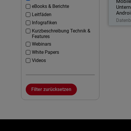
Mobile
eBooks & Berichte
Untern
Androi
Leitfäden
J
Datenb
Infografiken
Kurzbeschreibung Technik &
Features
Webinars
White Papers
Videos
Filter zurücksetzen