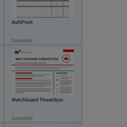
l
e
e
AuthPoint
Jetzt herunterladen
Datenblatt
5
WatchGuard ThreatSync
e
Statten Sie Ihr Sicherheitsteam mit XDR-
Funktionen aus, um die Erkennung zu
zentralisieren und die Reaktion auf
Bedrohungen mit WatchGuard
ThreatSync zu koordinieren.
WatchGuard ThreatSync
Jetzt herunterladen
Datenblatt