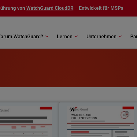
führung von
WatchGuard CloudDR
– Entwickelt für MSPs
arum WatchGuard?
Lernen
Unternehmen
Pa
rodukte auf WatchGuard
WatchGuard Full Encryptio
Cloud-basis
Funktionen je nach plattform
Nutzen Sie die BitLocker-Technologi
von Microsoft zur zentralen Verwaltun