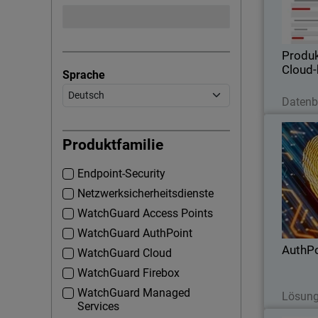
Produ
Cloud-
Sprache
J
Datenb
Au
Produktfamilie
Endpoint-Security
E
Netzwerksicherheitsdienste
WatchGuard Access Points
WatchGuard AuthPoint
AuthPo
WatchGuard Cloud
WatchGuard Firebox
J
WatchGuard Managed
Lösung
Services