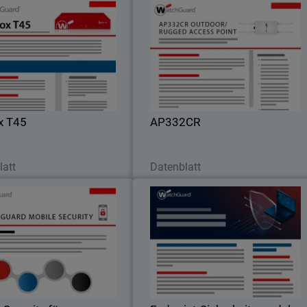
Firebox T45
AP332C
rheit auf Enterprise-Niveau für
WLAN-Leistung für anspruchsvoll
mehrere Standorte
Bedingungen und Außenbereich
x T45
AP332CR
etzt herunterladen
Jetzt herunterladen
latt
Datenblatt
Mobile Security für
Endpoint-Sicherheitsmodul
Unternehmen: Schutz für
Android- und iOS-Geräte
stärkter Schutz und Sicherung
Mit unseren Sicherheitsmodule
ulicher Daten auf Android- und
patchen Sie Ihre Systeme, überwache
iOS-Geräten
Ihre Einblicke in Sicherheitsdaten un
haben die Kontrolle über Ihr
personenbezogenen und sensible