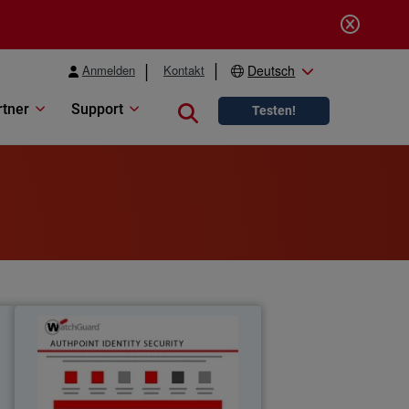
Anmelden
Kontakt
Deutsch
rtner
Support
Close search
Testen!
n
AuthPoint
e
Halten sie kriminelle mit AuthPoint von
g
ihrem netzwerk fern.