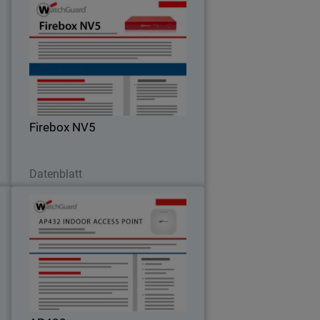
R
Firebox NV5
e
Edge-Konnektivität für Remote-
e
Anwendungen
Firebox NV5
Jetzt herunterladen
Datenblatt
e
AP432
n
Robuste Drahtlosverbindungen für den
n
Einsatz in Innenbereichen mit hoher
d
Dichte
e
n