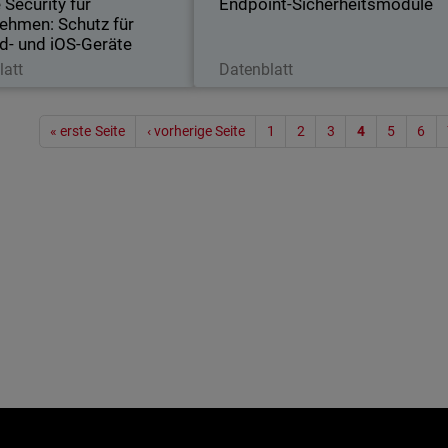
 Security für
Endpoint-Sicherheitsmodule
Daten
ehmen: Schutz für
d- und iOS-Geräte
etzt herunterladen
Jetzt herunterladen
latt
Datenblatt
Seitenn
« erste Seite
‹ vorherige Seite
1
2
3
4
5
6