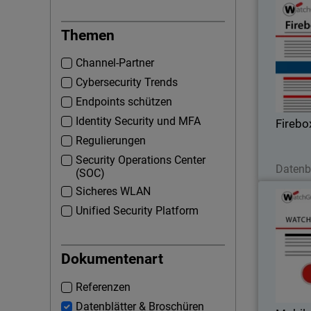
Themen
Siche
Channel-Partner
Cybersecurity Trends
Endpoints schützen
Identity Security und MFA
Firebo
Regulierungen
J
Security Operations Center
Datenb
(SOC)
Sicheres WLAN
Unified Security Platform
Ver
Dokumentenart
vertra
Referenzen
Datenblätter & Broschüren