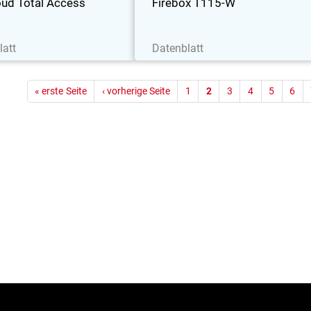
oud Total Access
Firebox T115-W
etzt herunterladen
Jetzt herunterladen
latt
Datenblatt
Seitenn
« erste Seite
‹ vorherige Seite
1
2
3
4
5
6