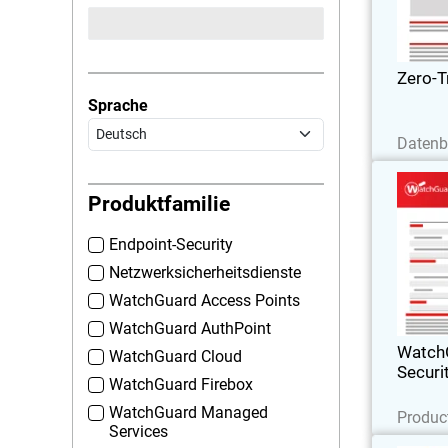
kontinui
Zero-T
Sprache
J
Datenb
WatchG
Produktfamilie
Endpoint-Security
W
Netzwerksicherheitsdienste
WatchGuard Access Points
WatchGuard AuthPoint
Watch
WatchGuard Cloud
Securi
WatchGuard Firebox
J
WatchGuard Managed
Produc
Services