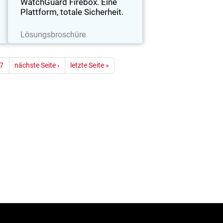
WatchGuard Firebox. Eine
Plattform, totale Sicherheit.
Jetzt herunterladen
Lösungsbroschüre
ummerierung
7
nächste Seite ›
letzte Seite »