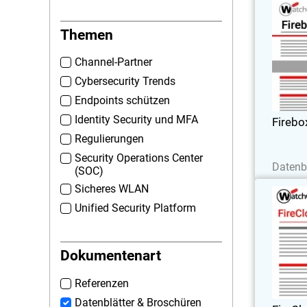
Themen
Diese F
Channel-Partner
UTM
Cybersecurity Trends
Nutze
denen G
Endpoints schützen
Identity Security und MFA
Fireb
Regulierungen
J
Security Operations Center
Datenb
(SOC)
Sicheres WLAN
Unified Security Platform
Umfas
Dokumentenart
Referenzen
Datenblätter & Broschüren