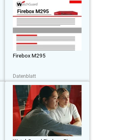
5
Firebox M295
i
Für kleine Büros und Remote-Standorte
.
mit 1,8 Gbit/s UTM-Datendurchsatz. Mit
t
kompaktem Design und flexiblen Port-
.
Optionen.
Firebox M295
Jetzt herunterladen
Datenblatt
W
WatchGuard Firebox. Eine
Plattform, totale Sicherheit.
e
Moderne Netzwerksicherheitsplattform,
m
mit der IT-Sicherheitsverantwortliche
e
wieder die volle Kontrolle über ihre
.
Netzwerke erhalten.