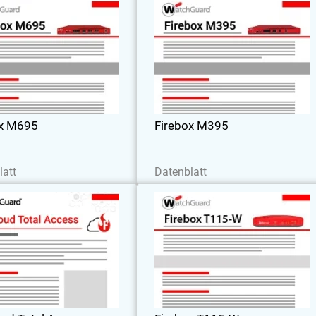
Firebox M695
Firebox M39
irewall unterstützt 10,2 Gbit/s
Mit 3 Gbit/s UTM und 1,9 Gbit/s be
, 5,2 Gbit/s HTTPS und 2000
HTTPS-Inspektionen, für 350 Nutzer
r – ideal für Unternehmen, bei
Für mittelgroße Unternehmen, die mi
eschwindigkeit und Sicherheit
zuverlässigem Schutz skalieren wollen
Vorrang haben.
ox M695
Firebox M395
etzt herunterladen
Jetzt herunterladen
latt
Datenblatt
FireCloud Total Access
Firebox T115-
sender Zero-Trust-Zugriff für
Eine kostengünstige Firewall für klein
Internet und private Apps
Büros, ideal für Standorte mit geringe
Datenverkehr. Perfekt für ruhige, klein
oder Räume mit begrenztem Platz