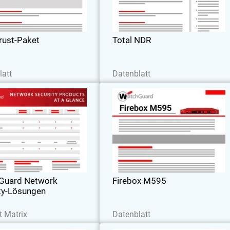
erlichen Schutz und optimierte
Abläufe zu gewährleisten.
rust-Paket
Total NDR
etzt herunterladen
Jetzt herunterladen
latt
Datenblatt
uard Network Security-
Firebox M59
Lösungen
atchGuard Network Security-
7,2 Gbit/s UTM-Datendurchsatz
Lösungen auf einen Blick
4,8 Gbit/s bei HTTPS-Inspektionen
Kapazitäten für bis zu 1200 Nutzer. Di
Firebox M595 ist für anspruchsvoll
Aufgaben in Großunternehme
Guard Network
Firebox M595
ausgelegt
ty-Lösungen
etzt herunterladen
Jetzt herunterladen
t Matrix
Datenblatt