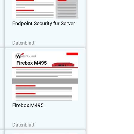
verhindert, für Compliance sorgt und die
Leistung steigert.
Endpoint Security für Server
Jetzt herunterladen
Datenblatt
5
Firebox M495
,
Ideal für größere Zweigstellen oder
,
Firmensitze mittelgroßer Unternehmen,
e
mit mehr Benutzerkapazität.
e
Unterstützt 6,3 Gbit/s UTM-
n
Datendurchsatz und 3,5 Gbit/s bei
Firebox M495
.
HTTPS-Inspektionen.
Jetzt herunterladen
Datenblatt