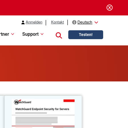
Anmelden
Kontakt
Deutsch
rtner
Support
Close search
Testen!
R
Endpoint Security für Server
n
Hochentwickelter Schutz für kritische
g
Serverlasten, der Ausfallzeiten