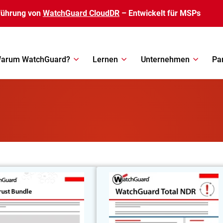
führung von
WatchGuard CloudDR
– Entwickelt für MSPs
arum WatchGuard?
Lernen
Unternehmen
Pa
Zero-Trust-Paket
Total ND
ieren Sie Identitätssicherheit,
Erweiterte Erkennung vo
tus und Zugriffskontrolle, um
Bedrohungen, automatisierte Behebun