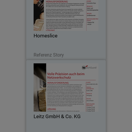
Der gute Ruf von Homeslice gründet auf
dem hervorragenden Essen und den
zufriedenen Kunden. Wie jede
Restaurantkette ist jedoch auch
Homeslice auf einen reibungslosen
Homeslice
Betrieb seiner IT-Systeme…
Lesen Sie jetzt
Referenz Story
Leitz GmbH & Co. KG
Die Leitz GmbH & Co. KG ist mit rund
2.900 Mitarbeitern weltweit und
Niederlassungen sowie
Vertriebspartnern auf allen Kontinenten
als Marktführer in der Produktion von
Leitz GmbH & Co. KG
Holzbearbeitungswerkzeugen…
Lesen Sie jetzt