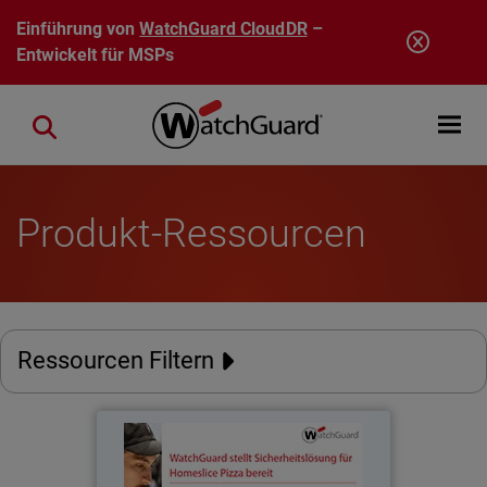
Direkt zum Inhalt
Einführung von
WatchGuard CloudDR
–
Entwickelt für MSPs
Open mobi
Close search
Produkt-Ressourcen
Ressourcen Filtern
Homeslice