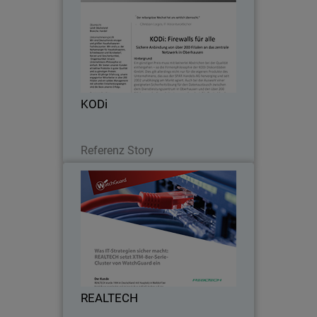
Ein günstiger Preis muss mit keinerlei
Abstrichen bei der Qualität einhergehen
– so die Firmenphilosophie der KODi
Diskontläden GmbH. Dies gilt allerdings
nicht nur für die eigenen Produkte des…
KODi
Lesen Sie jetzt
Referenz Story
REALTECH
WatchGuard hat bei REALTECH mit der
besten Gesamtlösung überzeugt:
sowohl die technischen
Problemstellungen, als auch die
geschäftskritischen Anforderungen
REALTECH
wurden perfekt unter einen Hut
gebracht!