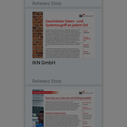
Referenz Story
IKN GmbH
Die IKN GmbH aus Neustadt bei
Hannover ist als mittelständisches
Ingenieurbüro seit 1982 erfolgreich im
internationalen Zementanlagenbau
tätig. Die Kernkompetenzen liegen in
IKN GmbH
den Brenn- und…
Lesen Sie jetzt
Referenz Story
MSSP-Partner: Seabix AG
Für gewöhnlich bleibt für IT neben dem
Tagesgeschäft nur wenig Zeit: Es muss
halt laufen.