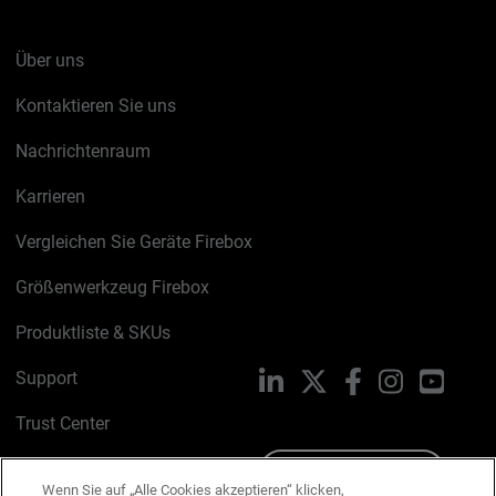
Über uns
Kontaktieren Sie uns
Nachrichtenraum
Karrieren
Vergleichen Sie Geräte Firebox
Größenwerkzeug Firebox
Produktliste & SKUs
Support
LinkedIn
X
Facebook
Instagram
YouTu
Trust Center
PSIRT
Schreiben Sie uns
Wenn Sie auf „Alle Cookies akzeptieren“ klicken,