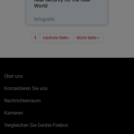
Herausforderungen in der…
World
Jetzt herunterladen
Infografik
Seitennummerierung
1
nächste Seite ›
letzte Seite »
Über uns
Kontaktieren Sie uns
Nachrichtenraum
Karrieren
Vergleichen Sie Geräte Firebox