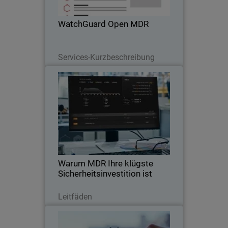
Tools von Drittanbietern. Holen Sie Ihre
Partner da ab, wo sie sind.
WatchGuard Open MDR
Lesen Sie jetzt
Services-Kurzbeschreibung
Warum MDR Ihre klügste
Thumbnail
Sicherheitsinvestition ist
Body
MDR bietet rund um die Uhr Sicherheit
und nimmt Ihnen die Abwehr von
Bedrohungen ab.
Warum MDR Ihre klügste
Sicherheitsinvestition ist
Lesen Sie jetzt
Leitfäden
WatchGuard Managed Detection
and Response (MDR)