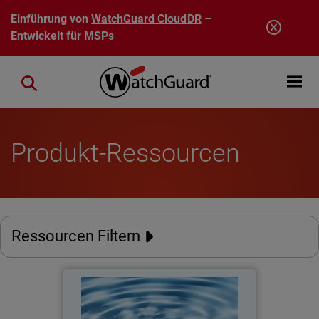
Direkt zum Inhalt
Einführung von
WatchGuard CloudDR
–
Entwickelt für MSPs
Open mobi
Close search
Produkt-Ressourcen
Ressourcen Filtern
Champion in der Omdia
Cybersecurity MSP Matrix 2026