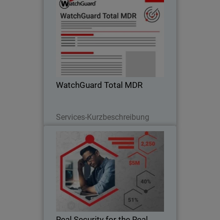
WatchGuard Total MDR
Thumbnail
Body
WatchGuard Total MDR erkennt und
bekämpft rund um die Uhr
Bedrohungen für unsere Endpunkt-,
Netzwerk- und Identitätslösungen
sowie Cloud-Lösungen von
WatchGuard Total MDR
Drittanbietern.
Lesen Sie jetzt
Services-Kurzbeschreibung
Real Security for the Real World
Effektive, skalierbare, zuverlässige und
wirtschaftliche Sicherheit kann
unerreichbar erscheinen. WatchGuard
bietet echte Lösungen. Diese Lösungen
betreffen Ihre größten
Real Security for the Real