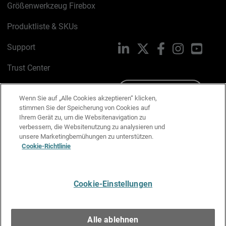
Größenwerkzeug Firebox
Produktliste & SKUs
Support
LinkedIn
X
Facebook
Instagram
YouTu
Trust Center
PSIRT
Schreiben Sie uns
Wenn Sie auf „Alle Cookies akzeptieren“ klicken,
stimmen Sie der Speicherung von Cookies auf
Cookie-Richtlinie
Ihrem Gerät zu, um die Websitenavigation zu
verbessern, die Websitenutzung zu analysieren und
Datenschutzrichtlinie
unsere Marketingbemühungen zu unterstützen.
Cookie-Richtlinie
Media & Brand Kit
E-Mail-Präferenzen verwalten
Cookie-Einstellungen
Deutsch
Alle ablehnen