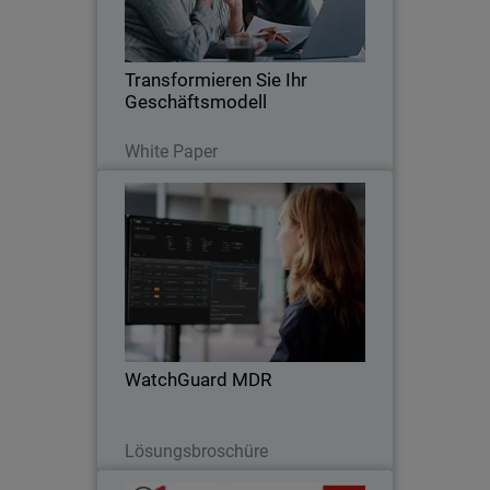
Endpunkt-, Netzwerk- und/oder
Identitätssicherheit
Transformieren Sie Ihr
Geschäftsmodell
Lesen Sie jetzt
White Paper
WatchGuard MDR
WatchGuard MDR ist ein Fully Managed
Service, der rund um die Uhr
Bedrohungen aus Endpunkt-,
Identitäts-, Netzwerk- und cloud-Daten
herausfiltert und stoppt
WatchGuard MDR
Jetzt herunterladen
Lösungsbroschüre