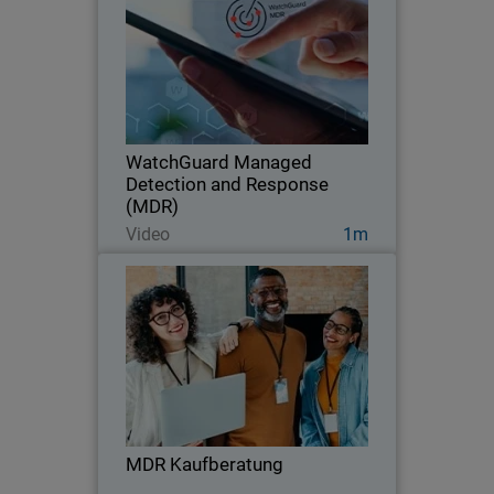
Entdecken Sie, wie WatchGuard MDR
jedem Unternehmen kontinuierlichen
Schutz bietet. Sicherheit, die niemals
schläft.
WatchGuard Managed
Detection and Response
(MDR)
Jetzt ansehen
Video
1m
MDR Kaufberatung
Thumbnail
Body
Erfahren Sie, worauf Sie bei
Managed Detection and Response
achten sollten. Vergleichen Sie die
Anbieter, die Geschwindigkeit, die
Abdeckung und die Ergebnisse. Finden
MDR Kaufberatung
Sie ein MDR, das Ihr Unternehmen…