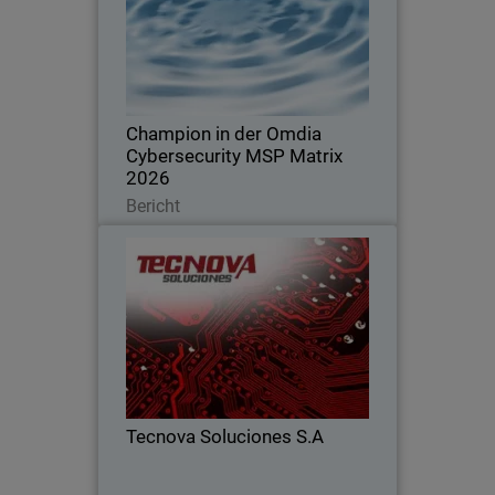
Ausgezeichnet für Führungsstärke,
Innovation und die Definition von
Standards im globalen MSP-
Cybersicherheitsmarkt
Champion in der Omdia
Cybersecurity MSP Matrix
2026
Lesen Sie jetzt
Bericht
Tecnova Soluciones S.A
Tecnova wechselte zu einem MDR-First-
Ansatz, nachdem es die Grenzen der
Erkennung, verbesserte die Reaktion,
reduzierte Risiken und skalierte ihr
Geschäft.
Tecnova Soluciones S.A
Lesen Sie jetzt