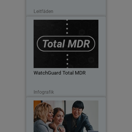
Lesen Sie jetzt
Leitfäden
WatchGuard Total MDR
WatchGuard Total MDR kombiniert
Endpunkt-, Netzwerk-, Identitäts- und
Cloud-Schutz mit einem rund um die Uhr
verfügbaren SOC und KI-gestützter
Bedrohungserkennung. Das bedeutet
WatchGuard Total MDR
weniger Warnmeldungen…
Jetzt herunterladen
Infografik
Transformieren Sie Ihr
Thumbnail
Geschäftsmodell
Body
Ein Leitfaden für Managed Security
Services wie MDR als Ergänzung zu