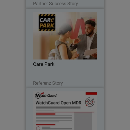
Partner Success Story
Care Park
Care Park senkte die Kosten um 35 %,
verbesserte die Sicherheitsintegration
und erweiterte die Abdeckung über
Netzwerk, Endpunkte und Server
hinweg.
Care Park
Lesen Sie jetzt
Referenz Story
WatchGuard Open MDR
Thumbnail
Body
Bedrohungserkennung und -
bekämpfung rund um die Uhr für
WatchGuard und Cloud-Sicherheits-