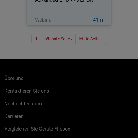
Jetzt ansehen
Webinar
41m
Seitennummerierung
1
nächste Seite ›
letzte Seite »
Über uns
Kontaktieren Sie uns
Nachrichtenraum
Karrieren
Vergleichen Sie Geräte Firebox