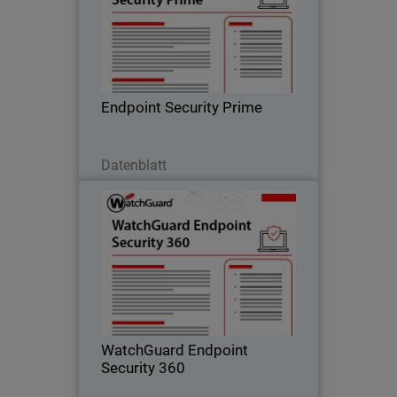
Proaktive Endpunktsicherheit durch
umfassende EDR-Funktionen, die klare
Transparenz über Vorfälle,
Ursachenanalysen und gezielte
Reaktionsmaßnahmen ermöglichen.
Endpoint Security Prime
Jetzt herunterladen
Datenblatt
WatchGuard Endpoint Security
360
Autonomes Zero-Trust-EDR, das eine
„Deny-by-Default“-Durchsetzung, die
Erkennung kompromittierter
Anwendungen und die Eindämmung
lateraler Bewegungen ermöglicht.
WatchGuard Endpoint
Security 360
Jetzt herunterladen