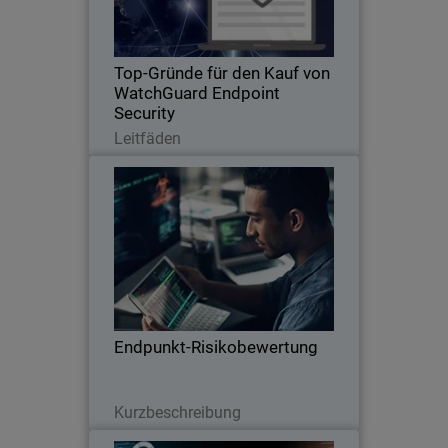
beispiellosen Schutz vor sich ständig
weiterentwickelnden Cyber-
Bedrohungen.
Top-Gründe für den Kauf von
WatchGuard Endpoint
Security
Lesen Sie jetzt
Leitfäden
Endpunkt-Risikobewertung
Thumbnail
Body
Eine umfassende Endpoint-
Sicherheitsanalyse hilft Ihrem
Unternehmen, potenzielle Risiken zu
identifizieren und zu entschärfen.
Endpunkt-Risikobewertung
Lesen Sie jetzt
Kurzbeschreibung