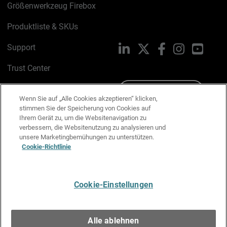
Größenwerkzeug Firebox
Produktliste & SKUs
Support
LinkedIn
X
Facebook
Instagram
YouTu
Trust Center
PSIRT
Schreiben Sie uns
Wenn Sie auf „Alle Cookies akzeptieren“ klicken,
stimmen Sie der Speicherung von Cookies auf
Cookie-Richtlinie
Ihrem Gerät zu, um die Websitenavigation zu
verbessern, die Websitenutzung zu analysieren und
Datenschutzrichtlinie
unsere Marketingbemühungen zu unterstützen.
Cookie-Richtlinie
Media & Brand Kit
E-Mail-Präferenzen verwalten
Cookie-Einstellungen
Deutsch
Alle ablehnen