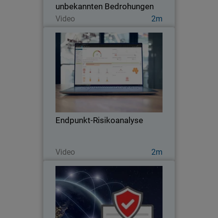
unbekannten Bedrohungen
Jetzt ansehen
Video
2m
Endpunkt-Risikoanalyse
Verstehen Sie die Bedeutung effektiver
Sicherheitsbewertungen mit Endpunkt-
Risikoanalysen und verbessern Sie so
die Sicherheitslage Ihrer Kunden.
Endpunkt-Risikoanalyse
Jetzt ansehen
Video
2m
Top-Gründe für den Kauf von
Thumbnail
WatchGuard Endpoint Security
Body
Schützen Sie Ihre digitalen Daten mit
Endpunktsicherheit und erhalten Sie