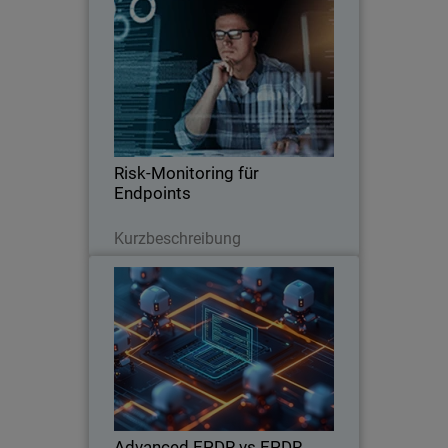
Risk-Monitoring für Endpoints
Thumbnail
Body
Die Kontrollen von Endpoint-
Sicherheitslösungen durch Risk-
Monitoring optimieren
Risk-Monitoring für
Endpoints
Lesen Sie jetzt
Kurzbeschreibung
Advanced EPDR vs EPDR
Was bietet Advanced EPDR im Vergleich
zu EPDR? Auf diese Frage gehen wir in
diesem Webinar ein.
Advanced EPDR vs EPDR