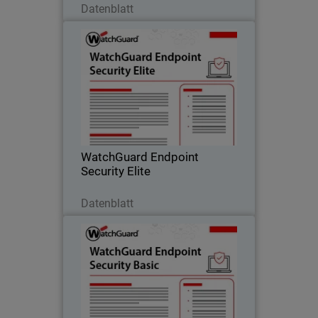
Datenblatt
WatchGuard Endpoint Security
Elite
Vollumfängliches EDR für
Sicherheitsteams, das tiefgehende
Telemetrie, GenAI-gestützte
Untersuchungstools und einen
detaillierten Angriffskontext bereitstellt.
WatchGuard Endpoint
Security Elite
Jetzt herunterladen
Datenblatt
WatchGuard Endpoint Security
Basic
Einfache Endpunktschutzlösung mit
grundlegenden EDR-Funktionen, die
Ransomware blockiert, die Ausführung