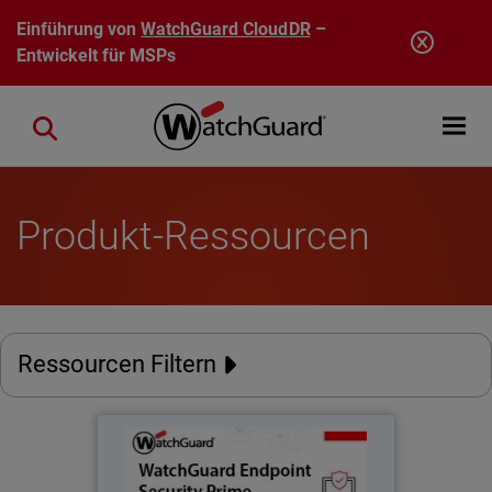
Direkt zum Inhalt
Einführung von
WatchGuard CloudDR
–
Entwickelt für MSPs
Open mobi
Close search
Produkt-Ressourcen
Ressourcen Filtern
Endpoint Security Prime