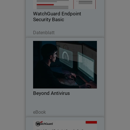
bekannter und unbekannter Malware
verhindert sowie die Angriffsfläche
WatchGuard Endpoint
reduziert.
Security Basic
Jetzt herunterladen
Datenblatt
Beyond Antivirus
Thumbnail
Body
Chris Ray, Analyst bei GigaOm, gibt
Einblicke, warum Antivirus allein nicht
ausreicht und worauf MSPs bei einer
EDR-Lösung achten sollten.
Beyond Antivirus
Lesen Sie jetzt
eBook
Endpoint Security für Server