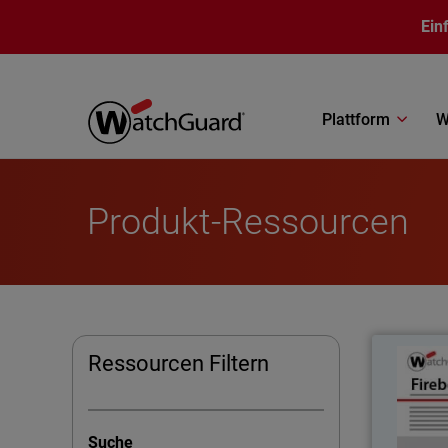
Direkt zum Inhalt
Ein
Plattform
W
Produkt-Ressourcen
Ressourcen Filtern
El T145 
Suche
VPN para