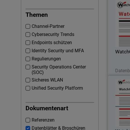
Themen
Channel-Partner
Cybersecurity Trends
Endpoints schützen
Identity Security und MFA
Watch
Regulierungen
J
Security Operations Center
Datenb
(SOC)
Sicheres WLAN
Unified Security Platform
Mejor
Dokumentenart
Centros
(SOC
Referenzen
soluc
Datenblätter & Broschüren
para 