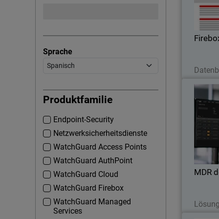
alta vel
con cone
Firebo
Sprache
J
Datenb
Produktfamilie
Endpoint-Security
Netzwerksicherheitsdienste
admini
r
WatchGuard Access Points
amenaza
WatchGuard AuthPoint
MDR d
WatchGuard Cloud
WatchGuard Firebox
J
WatchGuard Managed
Lösung
Services