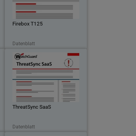
+
WAN, AV inteligente integrado, puertos
a
de 2.5 Gbps y antenas de banda dual.
.
Firebox T125
Jetzt herunterladen
Datenblatt
s
ThreatSync SaaS
l
Detección y respuesta ante amenazas
o
de SaaS y en la nube
ThreatSync SaaS
Jetzt herunterladen
Datenblatt