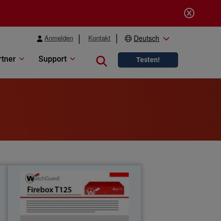
Anmelden
Kontakt
Deutsch
rtner
Support
Close search
Testen!
5
Firebox T125
y
Ideal para sitios pequeños, como
e
oficinas remotas o en casa. Admite SD-