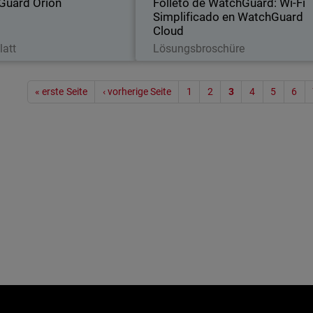
Guard Orion
Folleto de WatchGuard: Wi-Fi
seguridad.
administración centralizada en
Simplificado en WatchGuard
Cloud
etzt herunterladen
Jetzt herunterladen
latt
Lösungsbroschüre
Seitenn
« erste Seite
‹ vorherige Seite
1
2
3
4
5
6