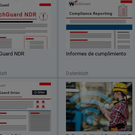
WatchGuard NDR
Informes de cumplimient
NDR de clase empresarial sin
Simplifique el cumplimiento de las T
complejidad
con informes de control automatizado
Guard NDR
Informes de cumplimiento
etzt herunterladen
Jetzt herunterladen
latt
Datenblatt
WatchGuard Orion
Folleto de WatchGuard: Wi-F
Simplificado en WatchGuar
Clou
es las funcionalidades de sus
Descubra lo sencillo que e
 de operaciones de seguridad
implementar, administrar y genera
) con WatchGuard Orion, una
reportes a través de experiencia
ión nativa en la nube diseñada
inalámbricas con nuestros puntos d
simplificar las operaciones de
acceso seguros Wi-Fi 6 y un