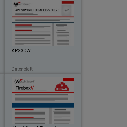
o
AP230W
I
Desempeño de Wi-Fi 6 superior
s
diseñado para implementaciones en
interiores montadas en la pared, ideal
para crear redes fácilmente escalables.
AP230W
Jetzt herunterladen
Datenblatt
i
WatchGuard FireboxV
d
d
Seguridad real para un mundo
s
virtualizado
r
s
e
a