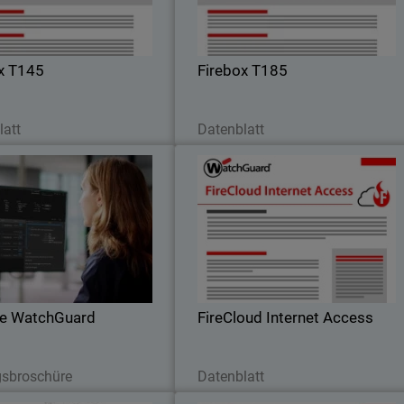
ocidad También está disponible
expansión de puerto, fibra SFP
xiones de Wi-Fi y banda dual.
opcional y módulos LTE para lograr un
conectividad versátil
x T145
Firebox T185
etzt herunterladen
Jetzt herunterladen
latt
Datenblatt
MDR de WatchGuard
FireCloud Internet Acces
Un servicio completamente
Seguridad integral de firewall en todo e
strado las 24/7 que reduce el
perímetr
uido y detiene rápidamente las
s en endpoints, identidades,
redes y la nube
e WatchGuard
FireCloud Internet Access
etzt herunterladen
Jetzt herunterladen
sbroschüre
Datenblatt