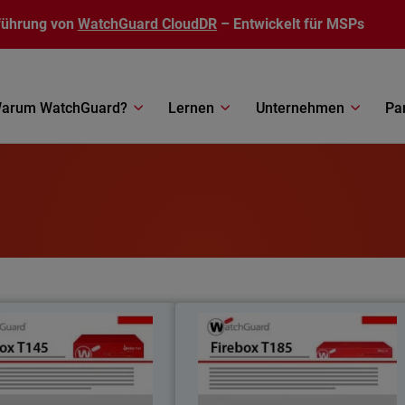
führung von
WatchGuard CloudDR
– Entwickelt für MSPs
arum WatchGuard?
Lernen
Unternehmen
Pa
Firebox T145
Firebox T18
ofrece puertos SFP+ de 10 G y
Un dispositivo de alto rendimiento 
 la transferencia de datos de
personalizable con un módulo d