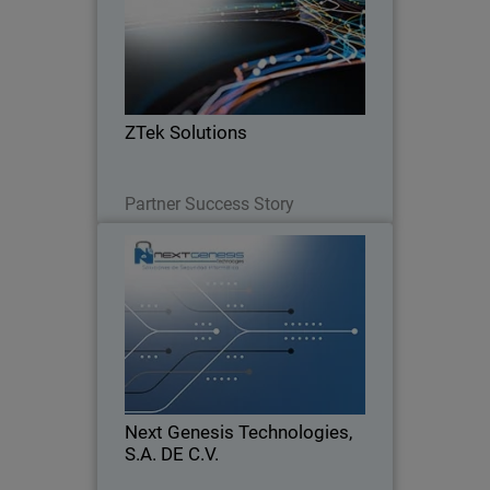
ZTek Solutions buscó a WatchGuard
para resolver un problema de
configuración que un competidor
conocido no pudo solucionar
ZTek Solutions
Lesen Sie jetzt
Partner Success Story
Next Genesis Technologies, S.A.
DE C.V.
WatchGuard simplificando la Seguridad
Perimetral para eficientar el servicio de
Next Genesis durante más de dos
décadas
Next Genesis Technologies,
S.A. DE C.V.
Lesen Sie jetzt