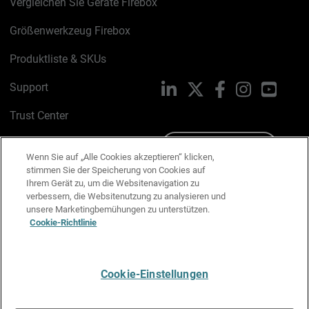
Vergleichen Sie Geräte Firebox
Größenwerkzeug Firebox
Produktliste & SKUs
Support
LinkedIn
X
Facebook
Instagram
YouTu
Trust Center
PSIRT
Schreiben Sie uns
Wenn Sie auf „Alle Cookies akzeptieren“ klicken,
stimmen Sie der Speicherung von Cookies auf
Cookie-Richtlinie
Ihrem Gerät zu, um die Websitenavigation zu
verbessern, die Websitenutzung zu analysieren und
Datenschutzrichtlinie
unsere Marketingbemühungen zu unterstützen.
Cookie-Richtlinie
Media & Brand Kit
E-Mail-Präferenzen verwalten
Cookie-Einstellungen