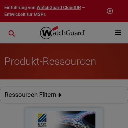
Direkt zum Inhalt
Einführung von
WatchGuard CloudDR
–
Entwickelt für MSPs
Open mobi
Close search
Produkt-Ressourcen
Ressourcen Filtern
ZTek Solutions