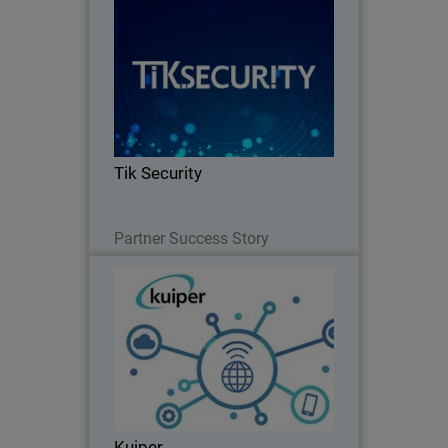
Tik Security
Los servicios de WatchGuard han
permitido a Tik Security ofrecer a sus
clientes, servicios de seguridad
administrados que van desde el punto
final hasta el perímetro.
Tik Security
Lesen Sie jetzt
Partner Success Story
Kuiper
La arquitectura de Unified Security
Platform® de WatchGuard ayuda a
Kuiper Technology a continuar
evolucionando y creciendo.
Kuiper