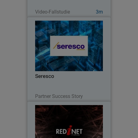
Jetzt ansehen
Video-Fallstudie
3m
Seresco
Para adentrarse en el mundo de la
ciberseguridad como MSSP, Seresco
buscaba un partner con un programa
de canal estable y flexible como el de
WatchGuard.
Seresco
Lesen Sie jetzt
Partner Success Story
Redinet Limited
Lea este artículo para conocer cómo
Redinet encontró en WatchGuard un