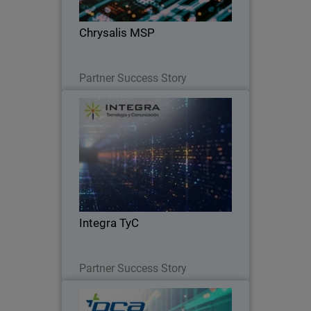
Chrysalis MSP
Lesen Sie jetzt
Partner Success Story
Integra TyC
Con el portfolio de WatchGuard, Integra
Canarias satisface las necesidades del
mercado aportando respuestas
sencillas a necesidades complejas.
Integra TyC
Lesen Sie jetzt
Partner Success Story
PCA Technology Group