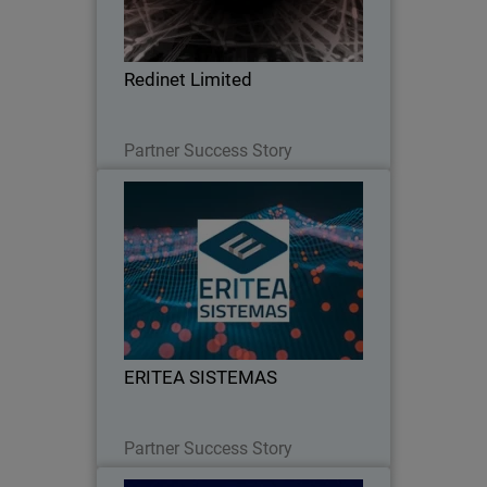
mejor servicio de detección y respuesta
de Threat Hunting
Redinet Limited
Lesen Sie jetzt
Partner Success Story
ERITEA SISTEMAS
ERITEA SISTEMAS elige a WatchGuard
como único proveedor de soluciones de
seguridad por la amplitud de su oferta y
su proyección.
ERITEA SISTEMAS
Lesen Sie jetzt
Partner Success Story