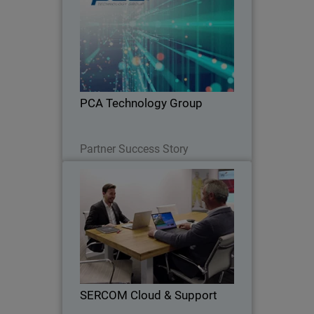
MSP con sede en Estados Unidos crece
gracias a una relación de 15 años con
WatchGuard utilizando el enfoque de
Unified Security Platform y
WatchGuardONE
PCA Technology Group
Lesen Sie jetzt
Partner Success Story
SERCOM Cloud & Support
SERCOM, se convierte en MSP de
WatchGuard y estrecha aún más su
relación con el fabricante, apostando
por su innovador portfolio de
soluciones y servicios.
SERCOM Cloud & Support