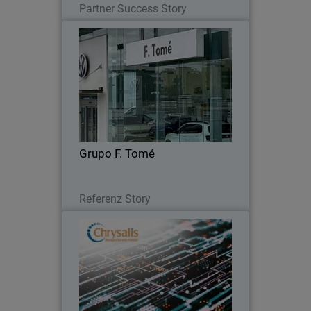
Partner Success Story
Grupo F. Tomé
Grupo F. Tomé confía en las soluciones
de seguridad de red y endpoint de
WatchGuard para unificar y gestionar
su red de concesionarios.
Grupo F. Tomé
Lesen Sie jetzt
Referenz Story
Chrysalis MSP
Chrysalis MSP eligió a WatchGuard
para impulsar el crecimiento de su
negocio.