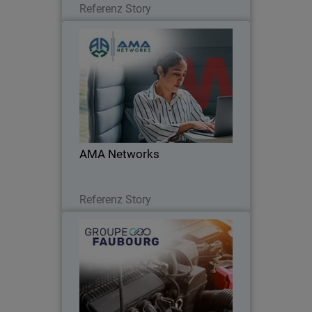
Referenz Story
AMA Networks
AMA Networks partners with
WatchGuard to simplify client security
with a unified platform and proven
ransomware protection.
AMA Networks
Lesen Sie jetzt
Referenz Story
Groupe Faubourg
Unified cybersecurity and 24/7
monitoring: the Faubourg Group trusts
WatchGuard.