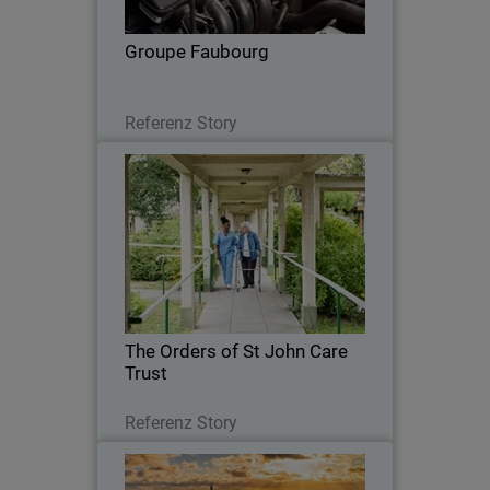
Groupe Faubourg
Lesen Sie jetzt
Referenz Story
The Orders of St John Care Trust
The Trust sought a cloud-based security
solution that could integrate seamlessly
with its cloud infrastructure while
maintaining robust threat detection.
The Orders of St John Care
Trust
Lesen Sie jetzt
Referenz Story
Crown Agents Bank (CAB)