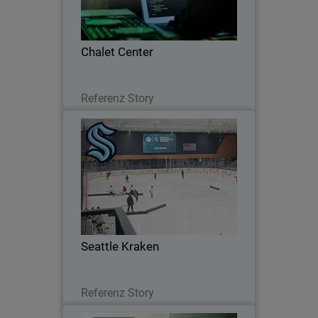
Chalet Center
Lesen Sie jetzt
Referenz Story
Seattle Kraken
Seattle Kraken Adopt Stronger Cyber
Defense with WatchGuard’s Unified
Security Platform®
Seattle Kraken
Lesen Sie jetzt
Referenz Story