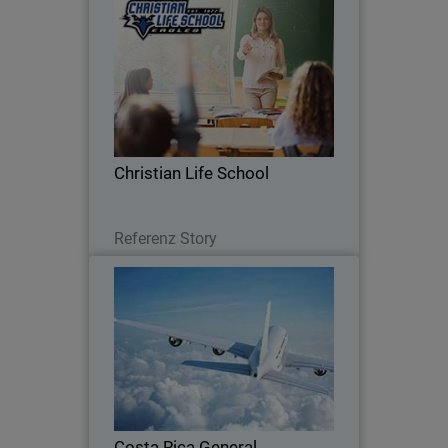
Christian Life School
See how Christian Life School uses
WatchGuard to manage its network,
block threats, and ensure a safe
learning environment for students and
staff.
Christian Life School
Lesen Sie jetzt
Referenz Story
Costa Rica General Directorate
of Civil Aviation
Recent security breaches in Costa Rica
have prompted the aviation industry to
search for effective tools to promote
user-centric security measures.
Costa Rica General