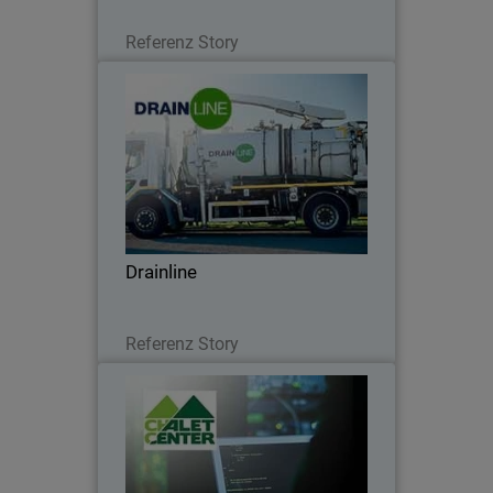
Lesen Sie jetzt
Referenz Story
Drainline
WatchGuard Delivers Robust Security to
Support Drainline’s Expanding
Infrastructure Operations
Drainline
Lesen Sie jetzt
Referenz Story
Chalet Center
Chalet Center ensures connectivity with
WatchGuard and Orbid