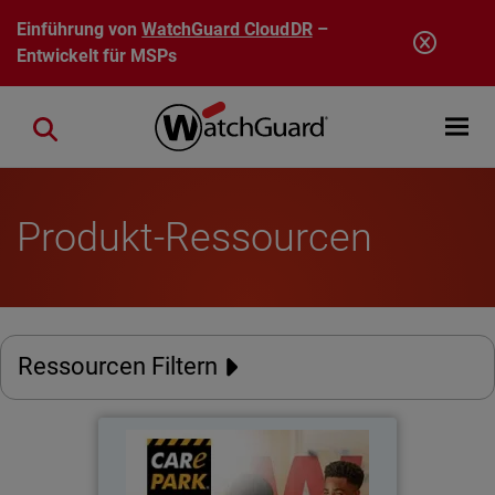
Direkt zum Inhalt
Einführung von
WatchGuard CloudDR
–
Entwickelt für MSPs
Open mobi
Close search
Produkt-Ressourcen
Ressourcen Filtern
Care Park