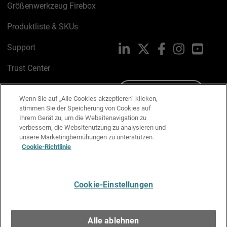
Größenwerkzeug Firebox
Produktliste & SKUs
Support
LinkedIn
X
Facebook
Instagram
YouTu
Trust Center
PSIRT
Schreiben Sie uns
Wenn Sie auf „Alle Cookies akzeptieren“ klicken,
stimmen Sie der Speicherung von Cookies auf
Cookie-Richtlinie
Ihrem Gerät zu, um die Websitenavigation zu
verbessern, die Websitenutzung zu analysieren und
Datenschutzrichtlinie
unsere Marketingbemühungen zu unterstützen.
Cookie-Richtlinie
Media & Brand Kit
E-Mail-Präferenzen verwalten
Cookie-Einstellungen
Deutsch
Alle ablehnen