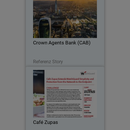
WatchGuard NDR provides AI-driven
analytics to detect threats, learning
CAB’s environment while integrating
seamlessly with existing security tools.
Crown Agents Bank (CAB)
Lesen Sie jetzt
Referenz Story
Café Zupas
Growing restaurant chain ensures PCI
DSS reporting and streamlines reporting
from network to endpoint with
WatchGuard.
Café Zupas