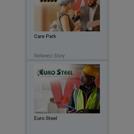
Care Park reduced costs by 35%,
improved security integration, and
enhanced coverage across network,
endpoints, and servers.
Care Park
Lesen Sie jetzt
Referenz Story
Euro Steel
Moving from fragmented systems to a
unified security platform, Euro Steel
automated routine tasks and gained full
visibility to strengthen its cyber
resilience.
Euro Steel
Lesen Sie jetzt