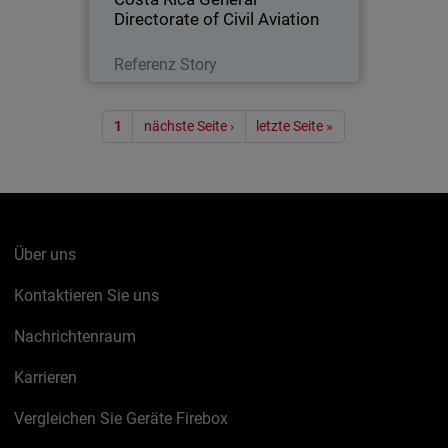
Directorate of Civil Aviation
Lesen Sie jetzt
Referenz Story
Seitennummerierung
1
nächste Seite ›
letzte Seite »
Über uns
Kontaktieren Sie uns
Nachrichtenraum
Karrieren
Vergleichen Sie Geräte Firebox