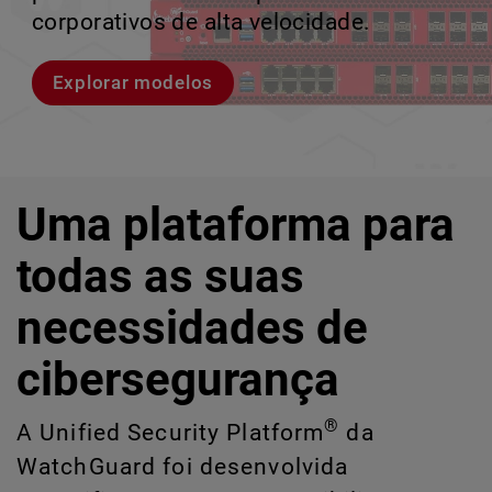
violações e identificar riscos ocultos de
corporativos de alta velocidade.
perder o ritmo.
crescimento escalável.
IA e TI.
Explorar modelos
Conheça Rai
Conheça o WatchGuard EDR
Explore o CloudDR
Uma plataforma para
todas as suas
necessidades de
cibersegurança
®
A Unified Security Platform
da
WatchGuard foi desenvolvida