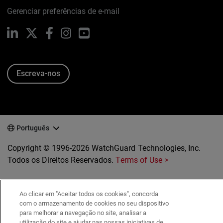
Gerenciar preferências de e-mail
LinkedIn
X
Facebook
Instagram
YouTube
Escreva-nos
Português
Copyright © 1996-2026 WatchGuard Technologies, Inc.
Todos os Direitos Reservados.
Terms of Use >
Ao clicar em "Aceitar todos os cookies", concorda
com o armazenamento de cookies no seu dispositivo
para melhorar a navegação no site, analisar a
utilização do site e ajudar nas nossas iniciativas de