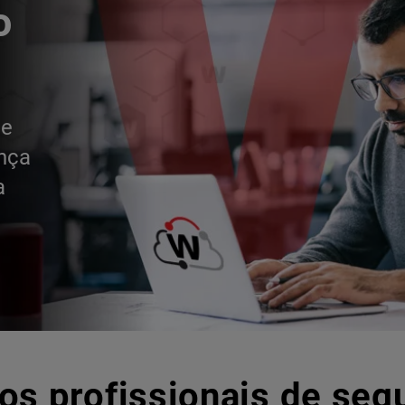
o
de
ança
a
os profissionais de seg