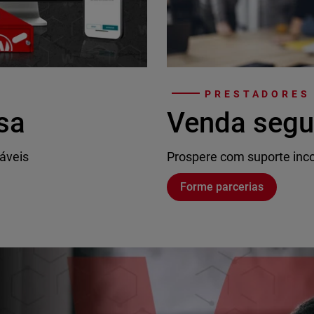
PRESTADORES
sa
Venda segu
áveis
Prospere com suporte inco
Forme parcerias