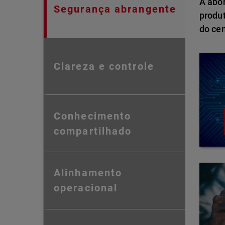
A abo
Segurança abrangente
produ
do ce
Clareza e controle
Conhecimento
compartilhado
Alinhamento
operacional