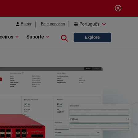
Entrar
Fale conosco
Português
ceiros
Suporte
Close search
Explore