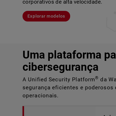
corporativos de alta velocidade.
Explore o CloudDR
Conheça Rai
Conheça o WatchGuard EDR
Explorar modelos
Uma plataforma pa
cibersegurança
®
A Unified Security Platform
da Wat
segurança eficientes e poderosos 
operacionais.