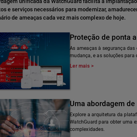
rdagem unificada da WatchGuard facilita a implantação
tos e serviços necessários para modernizar, amadurece
nário de ameaças cada vez mais complexo de hoje.
Proteção de ponta a
As ameaças à segurança das 
mudança, e as soluções para
Ler mais
Uma abordagem de 
Explore a arquitetura da plat
WatchGuard para obter uma ex
complexidades.