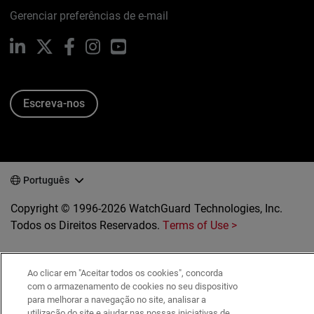
Gerenciar preferências de e-mail
LinkedIn
X
Facebook
Instagram
YouTube
Escreva-nos
Português
Copyright © 1996-2026 WatchGuard Technologies, Inc.
Todos os Direitos Reservados.
Terms of Use >
Ao clicar em "Aceitar todos os cookies", concorda
com o armazenamento de cookies no seu dispositivo
para melhorar a navegação no site, analisar a
utilização do site e ajudar nas nossas iniciativas de