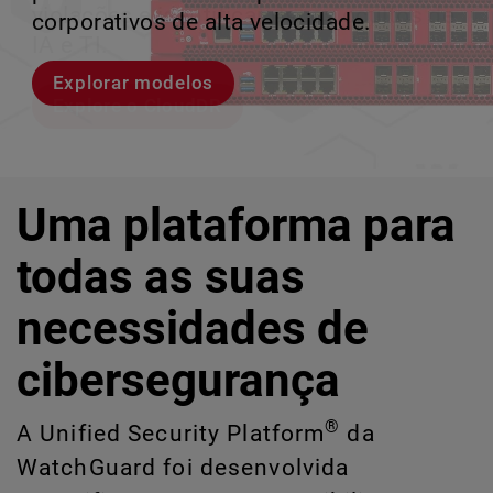
violações e identificar riscos ocultos de
corporativos de alta velocidade.
perder o ritmo.
crescimento escalável.
IA e TI.
Explorar modelos
Conheça Rai
Conheça o WatchGuard EDR
Explore o CloudDR
Uma plataforma para
todas as suas
necessidades de
cibersegurança
®
A Unified Security Platform
da
WatchGuard foi desenvolvida