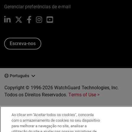
Gerenciar preferências de e-mail
LinkedIn
X
Facebook
Instagram
YouTube
Escreva-nos
Português
Copyright © 1996-2026 WatchGuard Technologies, Inc.
Todos os Direitos Reservados.
Terms of Use >
Ao clicar em "Aceitar todos os cookies", concorda
com o armazenamento de cookies no seu dispositivo
para melhorar a navegação no site, analisar a
utilização do site e ajudar nas nossas iniciativas de