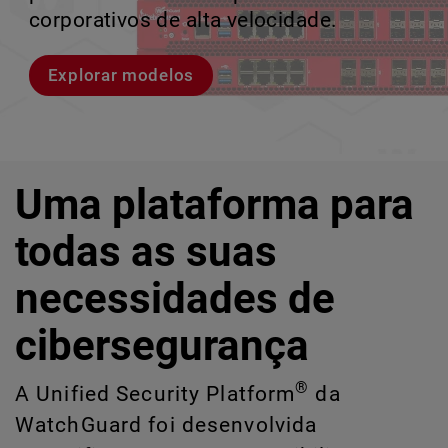
violações e identificar riscos ocultos de
corporativos de alta velocidade.
perder o ritmo.
crescimento escalável.
IA e TI.
Explorar modelos
Conheça Rai
Conheça o WatchGuard EDR
Explore o CloudDR
Uma plataforma para
todas as suas
necessidades de
cibersegurança
®
A Unified Security Platform
da
WatchGuard foi desenvolvida