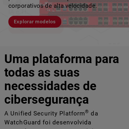
violações e identificar riscos ocultos de
corporativos de alta velocidade.
perder o ritmo.
crescimento escalável.
IA e TI.
Explorar modelos
Conheça Rai
Conheça o WatchGuard EDR
Explore o CloudDR
Uma plataforma para
todas as suas
necessidades de
cibersegurança
®
A Unified Security Platform
da
WatchGuard foi desenvolvida