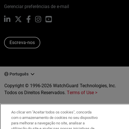
Gerenciar preferências de e-mail
LinkedIn
X
Facebook
Instagram
YouTube
Escreva-nos
Português
Copyright © 1996-2026 WatchGuard Technologies, Inc.
Todos os Direitos Reservados.
Terms of Use >
Ao clicar em "Aceitar todos os cookies", concorda
com o armazenamento de cookies no seu dispositivo
para melhorar a navegação no site, analisar a
utilização do site e ajudar nas nossas iniciativas de