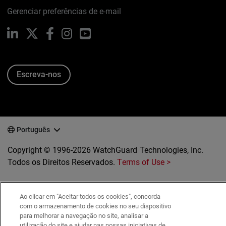
Gerenciar preferências de e-mail
LinkedIn
X
Facebook
Instagram
YouTube
Escreva-nos
Português
Copyright © 1996-2026 WatchGuard Technologies, Inc.
Todos os Direitos Reservados.
Terms of Use >
Ao clicar em "Aceitar todos os cookies", concorda
com o armazenamento de cookies no seu dispositivo
para melhorar a navegação no site, analisar a
utilização do site e ajudar nas nossas iniciativas de