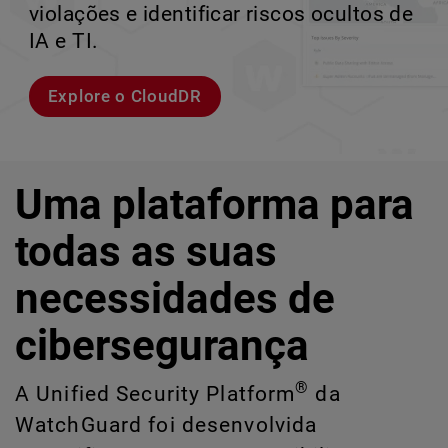
violações e identificar riscos ocultos de
corporativos de alta velocidade.
perder o ritmo.
crescimento escalável.
IA e TI.
Explorar modelos
Conheça Rai
Conheça o WatchGuard EDR
Explore o CloudDR
Uma plataforma para
todas as suas
necessidades de
cibersegurança
®
A Unified Security Platform
da
WatchGuard foi desenvolvida