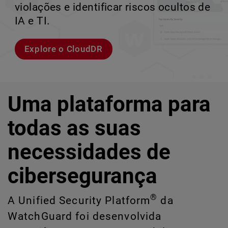
violações e identificar riscos ocultos de
corporativos de alta velocidade.
perder o ritmo.
crescimento escalável.
IA e TI.
Explorar modelos
Conheça Rai
Conheça o WatchGuard EDR
Explore o CloudDR
Uma plataforma para
todas as suas
necessidades de
cibersegurança
®
A Unified Security Platform
da
WatchGuard foi desenvolvida