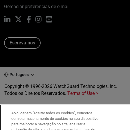
Gerenciar preferências de e-mail
LinkedIn
X
Facebook
Instagram
YouTube
Escreva-nos
Português
Copyright © 1996-2026 WatchGuard Technologies, Inc.
Todos os Direitos Reservados.
Terms of Use >
Ao clicar em "Aceitar todos os cookies", concorda
com o armazenamento de cookies no seu dispositivo
para melhorar a navegação no site, analisar a
utilização do site e ajudar nas nossas iniciativas de