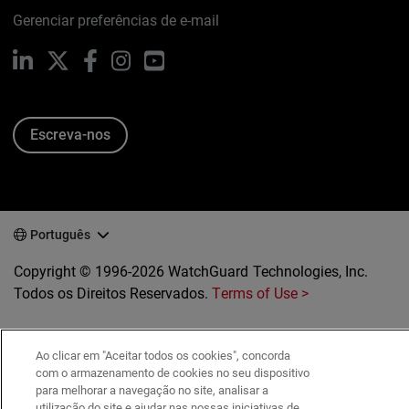
Gerenciar preferências de e-mail
LinkedIn
X
Facebook
Instagram
YouTube
Escreva-nos
Português
Copyright © 1996-2026 WatchGuard Technologies, Inc.
Todos os Direitos Reservados.
Terms of Use >
Ao clicar em "Aceitar todos os cookies", concorda
com o armazenamento de cookies no seu dispositivo
para melhorar a navegação no site, analisar a
utilização do site e ajudar nas nossas iniciativas de