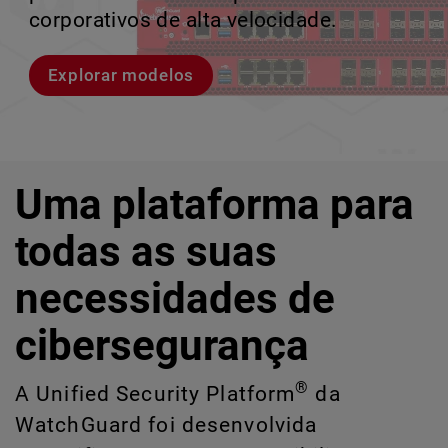
violações e identificar riscos ocultos de
corporativos de alta velocidade.
perder o ritmo.
crescimento escalável.
IA e TI.
Explorar modelos
Conheça Rai
Conheça o WatchGuard EDR
Explore o CloudDR
Uma plataforma para
todas as suas
necessidades de
cibersegurança
®
A Unified Security Platform
da
WatchGuard foi desenvolvida