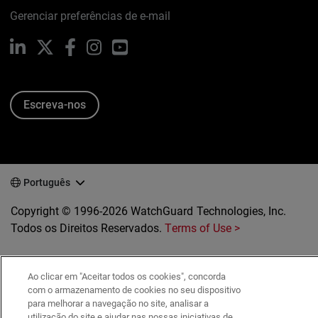
Gerenciar preferências de e-mail
LinkedIn
X
Facebook
Instagram
YouTube
Escreva-nos
Português
Copyright © 1996-2026 WatchGuard Technologies, Inc.
Todos os Direitos Reservados.
Terms of Use >
Ao clicar em "Aceitar todos os cookies", concorda
com o armazenamento de cookies no seu dispositivo
para melhorar a navegação no site, analisar a
utilização do site e ajudar nas nossas iniciativas de