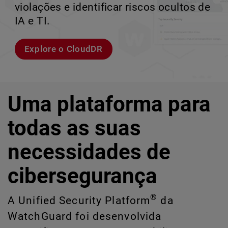
violações e identificar riscos ocultos de
corporativos de alta velocidade.
perder o ritmo.
crescimento escalável.
IA e TI.
Explorar modelos
Conheça Rai
Conheça o WatchGuard EDR
Explore o CloudDR
Uma plataforma para
todas as suas
necessidades de
cibersegurança
®
A Unified Security Platform
da
WatchGuard foi desenvolvida