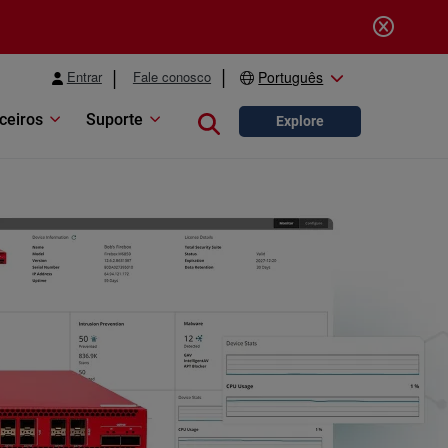
Entrar
Fale conosco
Português
ceiros
Suporte
Close search
Explore