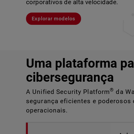
corporativos de alta velocidade.
Explore o CloudDR
Conheça Rai
Conheça o WatchGuard EDR
Explorar modelos
Uma plataforma pa
cibersegurança
®
A Unified Security Platform
da Wat
segurança eficientes e poderosos 
operacionais.