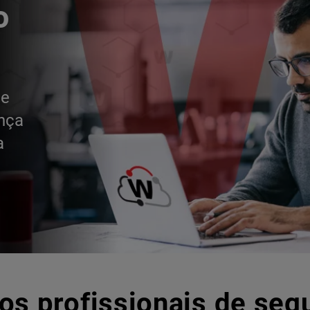
o
de
ança
a
os profissionais de seg