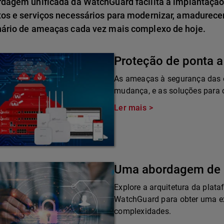
rdagem unificada da WatchGuard facilita a implantação
tos e serviços necessários para modernizar, amadurece
nário de ameaças cada vez mais complexo de hoje.
Proteção de ponta a
As ameaças à segurança das 
mudança, e as soluções para
Ler mais
Uma abordagem de 
Explore a arquitetura da plat
WatchGuard para obter uma ex
complexidades.