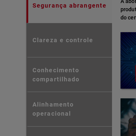
A abo
Segurança abrangente
produ
do ce
Clareza e controle
Conhecimento
compartilhado
Alinhamento
operacional