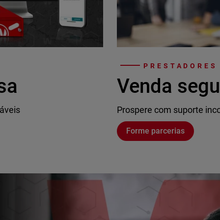
PRESTADORES
sa
Venda segu
áveis
Prospere com suporte inco
Forme parcerias