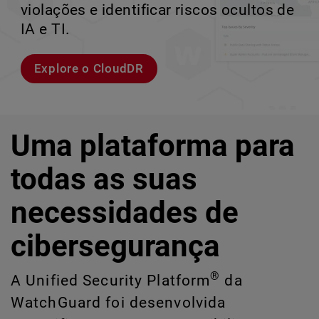
violações e identificar riscos ocultos de
corporativos de alta velocidade.
perder o ritmo.
crescimento escalável.
IA e TI.
Explorar modelos
Conheça Rai
Conheça o WatchGuard EDR
Explore o CloudDR
Uma plataforma para
todas as suas
necessidades de
cibersegurança
®
A Unified Security Platform
da
WatchGuard foi desenvolvida