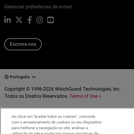
Gerenciar preferências de e-mail
LinkedIn
X
Facebook
Instagram
YouTube
Escreva-nos
Português
Copyright © 1996-2026 WatchGuard Technologies, Inc.
Todos os Direitos Reservados.
Terms of Use >
Ao clicar em "Aceitar todos os cookies", concorda
com o armazenamento de cookies no seu dispositivo
para melhorar a navegação no site, analisar a
utilização do site e ajudar nas nossas iniciativas de