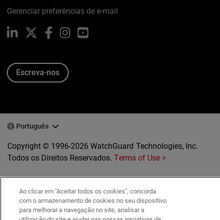
Gerenciar preferências de e-mail
LinkedIn
X
Facebook
Instagram
YouTube
Escreva-nos
Português
Copyright © 1996-2026 WatchGuard Technologies, Inc.
Todos os Direitos Reservados.
Terms of Use >
Ao clicar em "Aceitar todos os cookies", concorda
com o armazenamento de cookies no seu dispositivo
para melhorar a navegação no site, analisar a
utilização do site e ajudar nas nossas iniciativas de