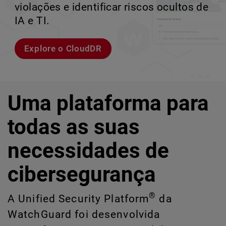
violações e identificar riscos ocultos de
corporativos de alta velocidade.
perder o ritmo.
crescimento escalável.
IA e TI.
Explorar modelos
Conheça Rai
Conheça o WatchGuard EDR
Explore o CloudDR
Uma plataforma para
todas as suas
necessidades de
cibersegurança
®
A Unified Security Platform
da
WatchGuard foi desenvolvida