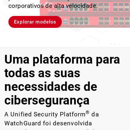
violações e identificar riscos ocultos de
corporativos de alta velocidade.
perder o ritmo.
crescimento escalável.
IA e TI.
Explorar modelos
Conheça Rai
Conheça o WatchGuard EDR
Explore o CloudDR
Uma plataforma para
todas as suas
necessidades de
cibersegurança
®
A Unified Security Platform
da
WatchGuard foi desenvolvida