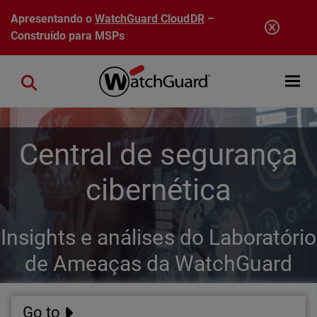
Pular para o conteúdo principal
Apresentando o
WatchGuard CloudDR
–
Construído para MSPs
Open mobi
Close search
Central de segurança
cibernética
Insights e análises do Laboratório
de Ameaças da WatchGuard
Go to