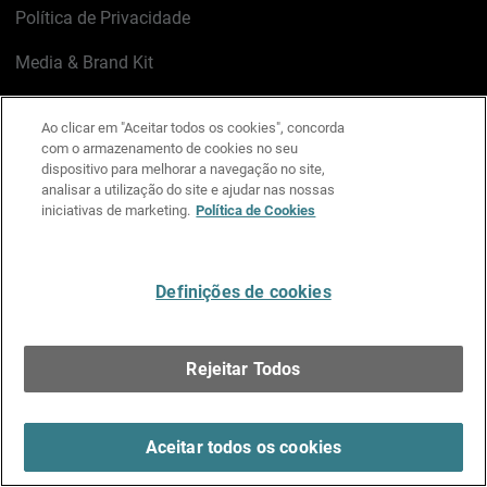
Política de Privacidade
Media & Brand Kit
Gerenciar preferências de e-mail
Ao clicar em "Aceitar todos os cookies", concorda
com o armazenamento de cookies no seu
LinkedIn
X
Facebook
Instagram
YouTube
dispositivo para melhorar a navegação no site,
analisar a utilização do site e ajudar nas nossas
iniciativas de marketing.
Política de Cookies
Escreva-nos
Definições de cookies
Português
Rejeitar Todos
Copyright © 1996-2026 WatchGuard Technologies, Inc.
Todos os Direitos Reservados.
Terms of Use >
Aceitar todos os cookies