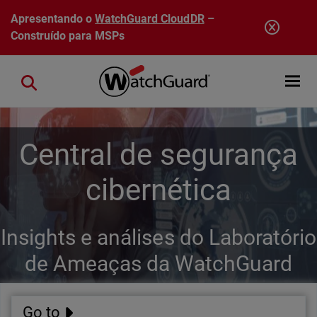
Pular para o conteúdo principal
Apresentando o
WatchGuard CloudDR
–
Construído para MSPs
Open mobi
Close search
Central de segurança
cibernética
Insights e análises do Laboratório
de Ameaças da WatchGuard
Go to