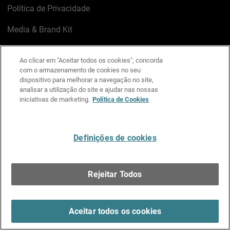
Política de Privacidade
Media & Brand Kit
Gerenciar preferências de e-mail
Ao clicar em "Aceitar todos os cookies", concorda
com o armazenamento de cookies no seu
LinkedIn
X
Facebook
Instagram
YouTube
dispositivo para melhorar a navegação no site,
analisar a utilização do site e ajudar nas nossas
iniciativas de marketing.
Política de Cookies
Escreva-nos
Definições de cookies
Português
Rejeitar Todos
Copyright © 1996-2026 WatchGuard Technologies, Inc.
Todos os Direitos Reservados.
Terms of Use >
Aceitar todos os cookies