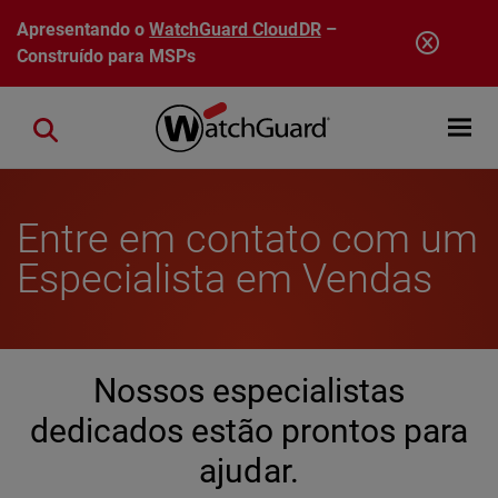
Pular para o conteúdo principal
Apresentando o
WatchGuard CloudDR
–
Construído para MSPs
Open mobi
Close search
Entre em contato com um
Especialista em Vendas
Nossos especialistas
dedicados estão prontos para
ajudar.